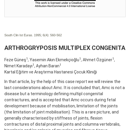
South Clin Ist Euras. 1995; 6(4):
560-562
ARTHROGRYPOSIS MULTIPLEX CONGENITA
1
1
1
Feze Güneş
, Yasemin Akın Ekmekçioğlu
, Ahmet Özgüner
,
1
1
Nimet Karadayı
, Ayhan Baran
Kartal Eğitim ve Araştırma Hastanesi Çocuk Kliniği
In that article, by the help of this case report we will review the
last considerations about Amc. It is concluded that, Amc is not a
disease but a terminology defining multipl congenital
contractures, and is accepted that Amc occurs during fetal
development because of mobilisation, limitation of the joints
(the limitation of joint mobilisation). This is a rare picture, and
generally characterised by stiffness of joints, flexion
contractures of distal proximal joints and columna vertebralis,