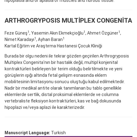
hipoplasia and/or aplasia of muscles and fibrous tissue.
ARTHROGRYPOSIS MULTİPLEX CONGENİTA
1
1
1
Feze Güneş
, Yasemin Akın Ekmekçioğlu
, Ahmet Özgüner
,
1
1
Nimet Karadayı
, Ayhan Baran
Kartal Eğitim ve Araştırma Hastanesi Çocuk Kliniği
Burada bir olgu nedeni ile tekrar gözden geçirilen Arthrogryposis
Multiplex Congenita'nın bir hastalık değil, multipl konjenital
kontraktürleri belirleyen bir terim olduğu belirtilmekte ve yeni
görüşlerin ışığı altında fetal gelişim esnasında eklem
mobilitesinin limitasyonu sonucu oluştuğu kabul edilmektedir.
Nadir bir medikal antite olarak tanımlanan bu tablo genellikle
eklemlerde sertlik, distal proksimal eklemlerde ve columna
vertebraliste fleksiyon kontraktürleri, kas ve bağ dokusunda
hipoplazi ve/veya aplazi ile karakterizedir.
Manuscript Language:
Turkish