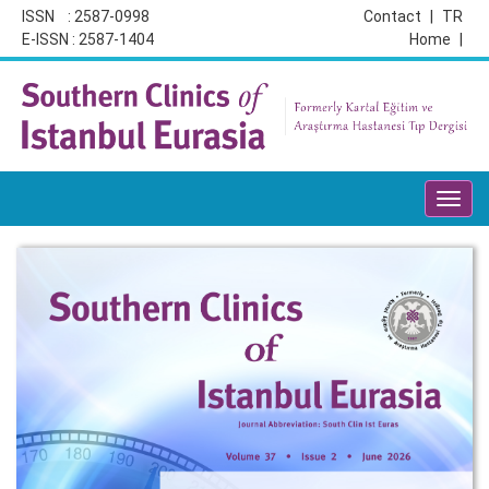
ISSN : 2587-0998
Contact
|
TR
E-ISSN : 2587-1404
Home
|
Toggl