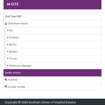
CITE
Full Text PDF
Download citation
RIS
EndNote
BibTex
Medlars
Procite
Reference Manager
Similar articles
PubMed
Google Scholar
Copyright © 2026 Southern Clinics of Istanbul Eurasia