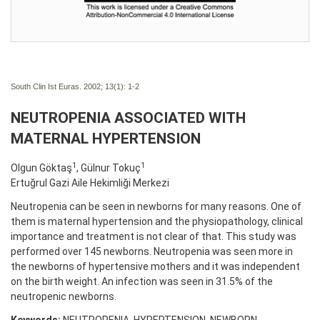
South Clin Ist Euras. 2002; 13(1):
1-2
NEUTROPENIA ASSOCIATED WITH
MATERNAL HYPERTENSION
1
1
Olgun Göktaş
, Gülnur Tokuç
Ertuğrul Gazi Aile Hekimliği Merkezi
Neutropenia can be seen in newborns for many reasons. One of
them is maternal hypertension and the physiopathology, clinical
importance and treatment is not clear of that. This study was
performed over 145 newborns. Neutropenia was seen more in
the newborns of hypertensive mothers and it was independent
on the birth weight. An infection was seen in 31.5% of the
neutropenic newborns.
Keywords:
NEUTROPENIA, HYPERTENSION, NEWBORN