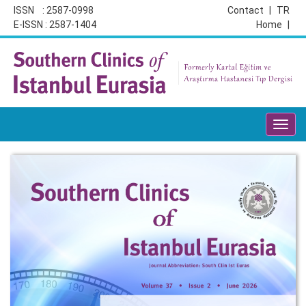
ISSN : 2587-0998
Contact
|
TR
E-ISSN : 2587-1404
Home
|
Toggl