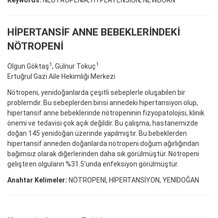
HİPERTANSİF ANNE BEBEKLERİNDEKİ
NÖTROPENİ
1
1
Olgun Göktaş
, Gülnur Tokuç
Ertuğrul Gazi Aile Hekimliği Merkezi
Nötropeni, yenidoğanlarda çeşitli sebeplerle oluşabilen bir
problemdir. Bu sebeplerden birisi annedeki hipertansiyon olup,
hipertansif anne bebeklerinde nötropeninin fizyopatolojisi, klinik
önemi ve tedavisi çok açık değildir. Bu çalışma, hastanemizde
doğan 145 yenidoğan üzerinde yapılmıştır. Bu bebeklerden
hipertansif anneden doğanlarda nötropeni doğum ağırlığından
bağımsız olarak diğerlerinden daha sık görülmüştür. Nötropeni
geliştiren olguların %31.5'unda enfeksiyon görülmüştür.
Anahtar Kelimeler:
NÖTROPENİ, HİPERTANSİYON, YENİDOĞAN