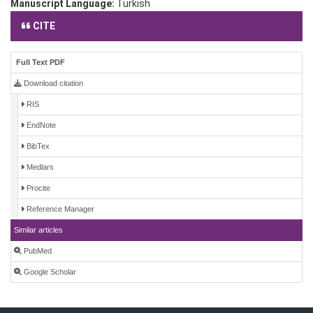
Manuscript Language:
Turkish
CITE
Full Text PDF
Download citation
RIS
EndNote
BibTex
Medlars
Procite
Reference Manager
Similar articles
PubMed
Google Scholar