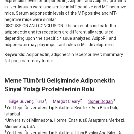
expression levels of adiponectin, AdipoR1 and AdipoR2 proteins
in liver tissues were also similar in MT-positive and MT-negative
mice. Serum adiponectin levels of the MT-positive and MT-
negative mice were similar.
DISCUSSION AND CONCLUSION: These results indicate that
adiponectin and its receptors are differentially regulated
depending upon the specific tissue analyzed. AdipoR1 and
adiponectin may play important roles in MT development.
Keywords:
Adiponectin, adiponectin receptor; liver; mammary
fat pad; mammary tumor.
Meme Tümörü Gelişiminde Adiponektin
Sinyal Yolağı Proteinlerinin Rolü
1
2
3
Bilge Güvenç Tuna
,
Margot Cleary
,
Soner Doğan
1
Yeditepe Üniversitesi Tıp Fakültesi, Biyofizik Ana Bilim Dalı,
İstanbul
2
University of Minnesota, Hormel Enstitüsü Araştırma Merkezi,
Minnesota, USA
3
Yeditepe Üniversitesi Tıp Fakültesi, Tıbbi Biyoloji Ana Bilim Dalı,