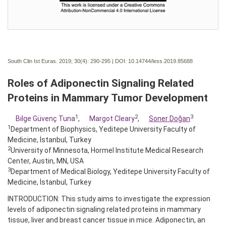
South Clin Ist Euras. 2019; 30(4):
290-295 | DOI:
10.14744/less.2019.85688
Roles of Adiponectin Signaling Related
Proteins in Mammary Tumor Development
1
2
3
Bilge Güvenç Tuna
,
Margot Cleary
,
Soner Doğan
1
Department of Biophysics, Yeditepe University Faculty of
Medicine, İstanbul, Turkey
2
University of Minnesota, Hormel Institute Medical Research
Center, Austin, MN, USA
3
Department of Medical Biology, Yeditepe University Faculty of
Medicine, İstanbul, Turkey
INTRODUCTION: This study aims to investigate the expression
levels of adiponectin signaling related proteins in mammary
tissue, liver and breast cancer tissue in mice. Adiponectin, an