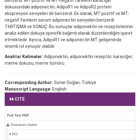
benzerdi. MT-pozitif ve MT-negatif farelerin karaciğer
dokusundaki adiponectin, AdipoR1 ve AdipoR2 protein
ekspresyon seviyeleri de benzerdi. Ek olarak, MT-pozitif ve MT-
negatif farelerin serum adiponectin seviyeleri benzerdi.
TARTIŞMA ve SONUÇ: Bu sonuçlar adiponektin ve reseptörlerinin
analiz edilen dokuya spesifik bağımlı olarak düzenlendiğini işaret
etmektedir. Ayrıca, AdipoR1 ve adiponectin MT gelişiminde
önemli rol oynuyor olabilir.
Anahtar Kelimeler:
Adiponektin, adiponektin reseptör; karaciğer;
meme dokusu; meme tümörü.
Corresponding Author:
Soner Doğan, Türkiye
Manuscript Language:
English
CITE
Full Text PDF
Download citation
RIS