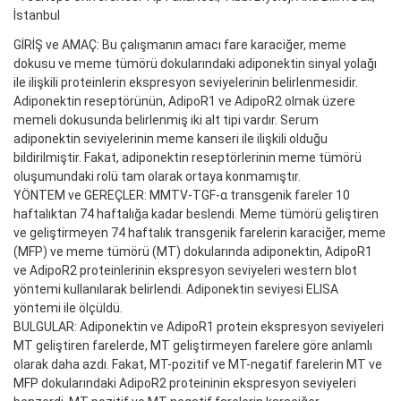
İstanbul
GİRİŞ ve AMAÇ: Bu çalışmanın amacı fare karaciğer, meme
dokusu ve meme tümörü dokularındaki adiponektin sinyal yolağı
ile ilişkili proteinlerin ekspresyon seviyelerinin belirlenmesidir.
Adiponektin reseptörünün, AdipoR1 ve AdipoR2 olmak üzere
memeli dokusunda belirlenmiş iki alt tipi vardır. Serum
adiponektin seviyelerinin meme kanseri ile ilişkili olduğu
bildirilmiştir. Fakat, adiponektin reseptörlerinin meme tümörü
oluşumundaki rolü tam olarak ortaya konmamıştır.
YÖNTEM ve GEREÇLER: MMTV-TGF-α transgenik fareler 10
haftalıktan 74 haftalığa kadar beslendi. Meme tümörü geliştiren
ve geliştirmeyen 74 haftalık transgenik farelerin karaciğer, meme
(MFP) ve meme tümörü (MT) dokularında adiponektin, AdipoR1
ve AdipoR2 proteinlerinin ekspresyon seviyeleri western blot
yöntemi kullanılarak belirlendi. Adiponektin seviyesi ELISA
yöntemi ile ölçüldü.
BULGULAR: Adiponektin ve AdipoR1 protein ekspresyon seviyeleri
MT geliştiren farelerde, MT geliştirmeyen farelere göre anlamlı
olarak daha azdı. Fakat, MT-pozitif ve MT-negatif farelerin MT ve
MFP dokularındaki AdipoR2 proteininin ekspresyon seviyeleri