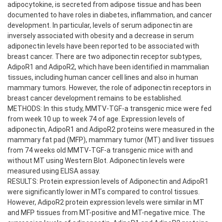
adipocytokine, is secreted from adipose tissue and has been
documented to have roles in diabetes, inflammation, and cancer
development. In particular, levels of serum adiponectin are
inversely associated with obesity and a decrease in serum
adiponectin levels have been reported to be associated with
breast cancer. There are two adiponectin receptor subtypes,
AdipoR1 and AdipoR2, which have been identified in mammalian
tissues, including human cancer cell lines and also in human
mammary tumors. However, the role of adiponectin receptors in
breast cancer development remains to be established.
METHODS: In this study, MMTV-TGF-a transgenic mice were fed
from week 10 up to week 74 of age. Expression levels of
adiponectin, AdipoR1 and AdipoR2 proteins were measured in the
mammary fat pad (MFP), mammary tumor (MT) and liver tissues
from 74 weeks old MMTV-TGF-a transgenic mice with and
without MT using Western Blot. Adiponectin levels were
measured using ELISA assay.
RESULTS: Protein expression levels of Adiponectin and AdipoR1
were significantly lower in MTs compared to control tissues.
However, AdipoR2 protein expression levels were similar in MT
and MFP tissues from MT-positive and MT-negative mice. The