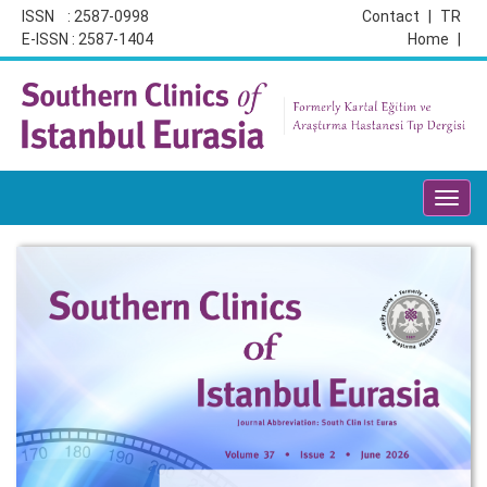
ISSN : 2587-0998
Contact
|
TR
E-ISSN : 2587-1404
Home
|
Toggl