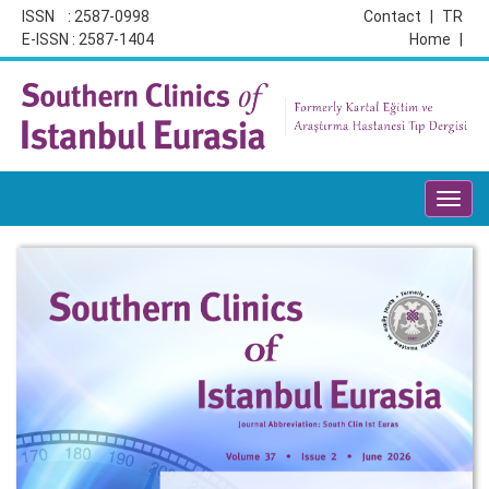
ISSN : 2587-0998
Contact
|
TR
E-ISSN : 2587-1404
Home
|
Toggl