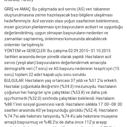
GİRİŞ ve AMAÇ: Bu çalışmada acil servis (AS) veri tabanının
oluşturulmasına zemin hazırlayacak bazı bilgilere ulaşılması
hedeflenmiştir. Acil servisin olası yoğun saatlerinin belirlenmesi,
insan gücünün planlanması için başvuruların aciliyet ve uygunluğu
değerlendirilmiş; uygun olmayan başvuruların nedenleri ve
zamanları saptanmış, önlenmesi konusunda alınabilecek
önlemler tartışılmıştır.
YÖNTEM ve GEREÇLER: Bu çalışma 02.09.2015–31.10.2015
tarihleri arasında ileriye yönelik olarak yapıldı. Hastaların acil
servis (yeşil alan) başvurularını değerlendirmek amacıyla
demografik veri (7 soru) ve AS başvuru nedeninin tespiti için (15
soru) toplam 22 adet kapalı uçlu soru soruldu.
BULGULAR: Hastaların yaş ortancası 37 yıldı ve %51.2’si erkekti.
Hastalar çoğunlukla ilköğretim (%34.3) mezunuydu. Hastaların
çoğunun her hangi bir işte çalıştıkları (%53.8) ve daha çok
işçi/hizmetli (%32.0) sınıfında çalıştıkları belirlendi. Hastaların
%88.1’inin sosyal güvencesi vardı. Hastaların sıklıkla 17: 00–08: 00
saatleri arasında AS’ye başvurduğu görüldü (%52.4). Hastaların
%74.7’si aile hekimini tanıyordu, %74.4’ü aile hekimine muayene
amaçlı başvurmuş ve %48.2’si de daha önce 112’yi arayıp