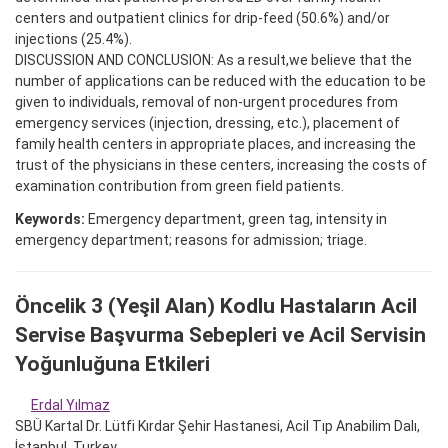
centers and outpatient clinics for drip-feed (50.6%) and/or
injections (25.4%).
DISCUSSION AND CONCLUSION: As a result,we believe that the
number of applications can be reduced with the education to be
given to individuals, removal of non-urgent procedures from
emergency services (injection, dressing, etc.), placement of
family health centers in appropriate places, and increasing the
trust of the physicians in these centers, increasing the costs of
examination contribution from green field patients.
Keywords:
Emergency department, green tag, intensity in
emergency department; reasons for admission; triage.
Öncelik 3 (Yeşil Alan) Kodlu Hastaların Acil
Servise Başvurma Sebepleri ve Acil Servisin
Yoğunluğuna Etkileri
Erdal Yılmaz
SBÜ Kartal Dr. Lütfi Kırdar Şehir Hastanesi, Acil Tıp Anabilim Dalı,
İstanbul, Turkey