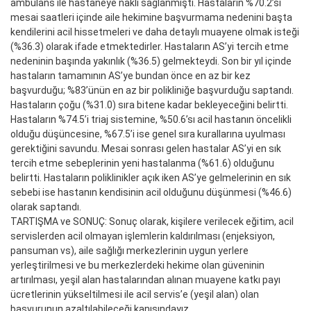
ambulans ile hastaneye nakli sağlanmıştı. Hastaların %70.2’si
mesai saatleri içinde aile hekimine başvurmama nedenini başta
kendilerini acil hissetmeleri ve daha detaylı muayene olmak isteği
(%36.3) olarak ifade etmektedirler. Hastaların AS’yi tercih etme
nedeninin başında yakınlık (%36.5) gelmekteydi. Son bir yıl içinde
hastaların tamamının AS’ye bundan önce en az bir kez
başvurduğu; %83’ünün en az bir polikliniğe başvurduğu saptandı.
Hastaların çoğu (%31.0) sıra bitene kadar bekleyeceğini belirtti.
Hastaların %74.5’i triaj sistemine, %50.6’sı acil hastanın öncelikli
olduğu düşüncesine, %67.5’i ise genel sıra kurallarına uyulması
gerektiğini savundu. Mesai sonrası gelen hastalar AS’yi en sık
tercih etme sebeplerinin yeni hastalanma (%61.6) olduğunu
belirtti. Hastaların poliklinikler açık iken AS’ye gelmelerinin en sık
sebebi ise hastanın kendisinin acil olduğunu düşünmesi (%46.6)
olarak saptandı.
TARTIŞMA ve SONUÇ: Sonuç olarak, kişilere verilecek eğitim, acil
servislerden acil olmayan işlemlerin kaldırılması (enjeksiyon,
pansuman vs), aile sağlığı merkezlerinin uygun yerlere
yerleştirilmesi ve bu merkezlerdeki hekime olan güveninin
artırılması, yeşil alan hastalarından alınan muayene katkı payı
ücretlerinin yükseltilmesi ile acil servis’e (yeşil alan) olan
başvurunun azaltılabileceği kanısındayız.