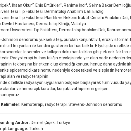
1
2
3
4
içek
, İhsan Okur
, Enis Ertürkler
, Rahime İnci
, Selma Bakar Dertlioğl
niversitesi Tıp Fakültesi, Dermatoloji Anabilim Dalı, Elazığ
niversitesi Tıp Fakültesi, Plastik ve Rekonstrüktif Cerrahi Anabilim Dalı, 
 Devlet Hastanesi, Dermatoloji Kliniği, Malatya
mam Üniversitesi Tıp Fakültesi, Dermatoloji Anabilim Dalı, Kahramanm
Johnson sendromu yüksek ateş, pürülan konjunktivit, eroziv stomatit 
i cilt lezyonları ile kendini gösteren bir hastalıktır. Etyolojide özellikle 
, karsinomlar, lösemiler ve kollajen doku hastalıkları gibi pek çok faktörün
tedir. Radyoterapi bu hastalığın etyolojisinde yer alan nadir nedenlerden
apinin tek başına bir etken olup olmadığı konusu henüz daha aydınlatıl
nks epidermoid karsinomu nedeniyle dosetaksel ve sisplatin kemotera
api alan ve radyoterapinin
nde özellikle radyasyon uygulanan bölgede başlayarak tüm vücuda yayıl
e alanlar ve hemorajik kurutlar, konjuktival hiperemi gelişen
 sunuyoruz.
 Kelimeler:
Kemoterapi, radyoterapi, Stevens-Johnson sendromu
onding Author:
Demet Çiçek, Türkiye
ipt Language:
Turkish