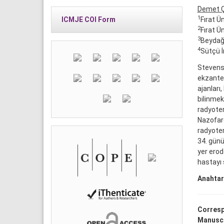
Demet Ç
1
Fırat Ü
ICMJE COI Form
2
Fırat Ü
3
Beydağı
4
Sütçü İ
Stevens-
ekzanteml
ajanları
bilinmek
radyoter
Nazofare
radyoter
34. günü
yer erod
hastayı
Anahtar
Corresp
Manuscr