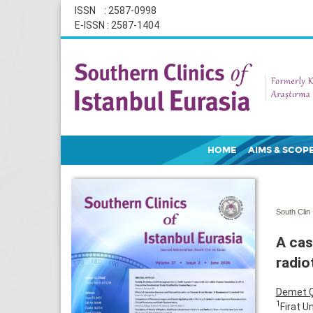
ISSN : 2587-0998
E-ISSN : 2587-1404
HOME
AIMS & SCOP
South Clin 
A cas
radio
Demet Ç
1
Firat U