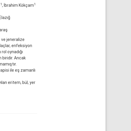
1
1
u
, İbrahim Kökçam
Elazığ
araş
ve jeneralize
ilaçlar, enfeksiyon
 rol oynadığı
 biridir. Ancak
mamıştır.
pisi ile eş zamanlı
an eritem, bül, yer