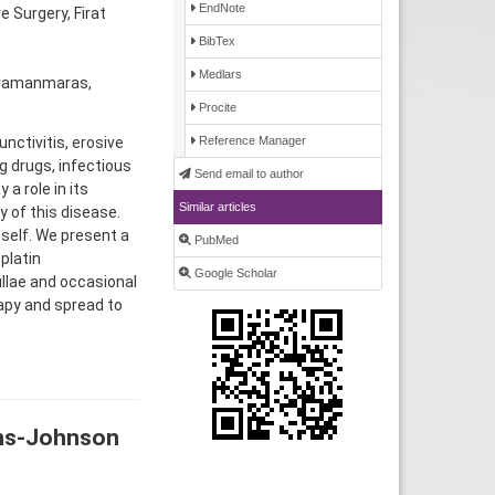
EndNote
e Surgery, Firat
BibTex
Medlars
hramanmaras,
Procite
nctivitis, erosive
Reference Manager
g drugs, infectious
Send email to author
a role in its
Similar articles
y of this disease.
itself. We present a
PubMed
platin
Google Scholar
llae and occasional
rapy and spread to
ens-Johnson