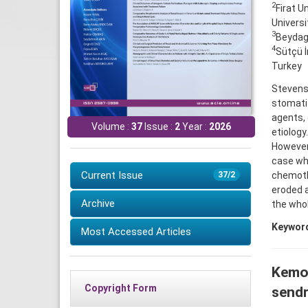
2
Firat U
Universi
3
Beydagi
4
Sütçü 
Turkey
Stevens-
stomatit
agents, 
Volume :
37
Issue :
2
Year :
2026
etiology
However,
case who
Current Issue
chemoth
37/2
eroded a
Archive
the whol
Keywor
Most Accessed Articles
Kemot
Copyright Form
sendr