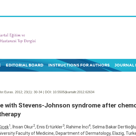
E
EDITORIAL BOARD
INSTRUCTIONS FOR AUTHORS
JOURNAL 
Ist Euras. 2012; 23(1):
30-34 | DOI:
10.5505/jkartaltr.2012.62634
e with Stevens-Johnson syndrome after chem
therapy
1
2
3
4
içek
, İhsan Okur
, Enis Ertürkler
, Rahime İnci
, Selma Bakar Dertlioğl
niversity Faculty of Medicine, Department of Dermatology, Elazig, Turk