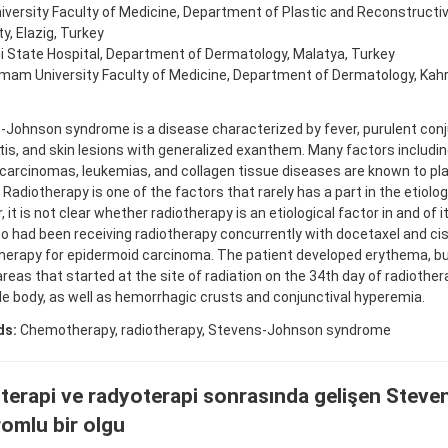
niversity Faculty of Medicine, Department of Plastic and Reconstructiv
ty, Elazig, Turkey
 State Hospital, Department of Dermatology, Malatya, Turkey
İmam University Faculty of Medicine, Department of Dermatology, Ka
Johnson syndrome is a disease characterized by fever, purulent conju
is, and skin lesions with generalized exanthem. Many factors includin
carcinomas, leukemias, and collagen tissue diseases are known to play 
. Radiotherapy is one of the factors that rarely has a part in the etiolog
 it is not clear whether radiotherapy is an etiological factor in and of 
 had been receiving radiotherapy concurrently with docetaxel and cis
erapy for epidermoid carcinoma. The patient developed erythema, bu
reas that started at the site of radiation on the 34th day of radiothe
e body, as well as hemorrhagic crusts and conjunctival hyperemia.
ds:
Chemotherapy, radiotherapy, Stevens-Johnson syndrome
erapi ve radyoterapi sonrasında gelişen Stev
omlu bir olgu