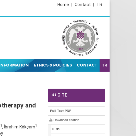
Home
|
Contact
|
TR
INFORMATION
ETHICS & POLICIES
CONTACT
TR
CITE
otherapy and
Full Text PDF
Download citation
1
1
u
, İbrahim Kökçam
RIS
ey