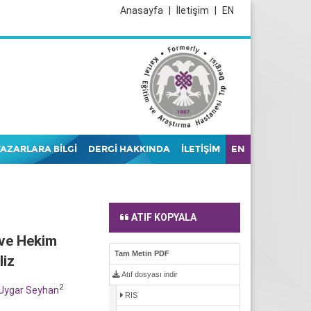
Anasayfa
|
İletişim
|
EN
YAZARLARA BİLGİ
DERGİ HAKKINDA
İLETİŞİM
EN
ATIF KOPYALA
 ve Hekim
Tam Metin PDF
liz
Atıf dosyası indir
2
 Uygar Seyhan
RIS