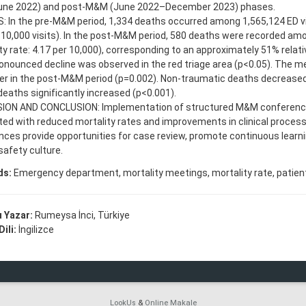
ne 2022) and post-M&M (June 2022–December 2023) phases.
 In the pre-M&M period, 1,334 deaths occurred among 1,565,124 ED vis
 10,000 visits). In the post-M&M period, 580 deaths were recorded amo
ty rate: 4.17 per 10,000), corresponding to an approximately 51% relat
nounced decline was observed in the red triage area (p<0.05). The m
er in the post-M&M period (p=0.002). Non-traumatic deaths decreased
deaths significantly increased (p<0.001).
ION AND CONCLUSION: Implementation of structured M&M conference
ed with reduced mortality rates and improvements in clinical proces
ces provide opportunities for case review, promote continuous learn
safety culture.
ds:
Emergency department, mortality meetings, mortality rate, patient
 Yazar:
Rumeysa İnci, Türkiye
ili:
İngilizce
LookUs
&
Online Makale