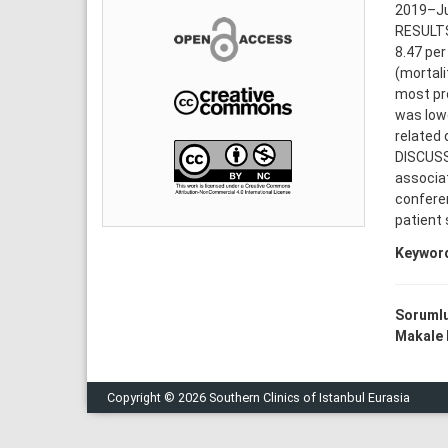
2019–Ju
RESULTS:
8.47 per
(mortali
most pro
was low
related 
DISCUSS
associat
conferen
patient 
Keywor
Sorumlu
Makale D
Copyright © 2026 Southern Clinics of Istanbul Eurasia