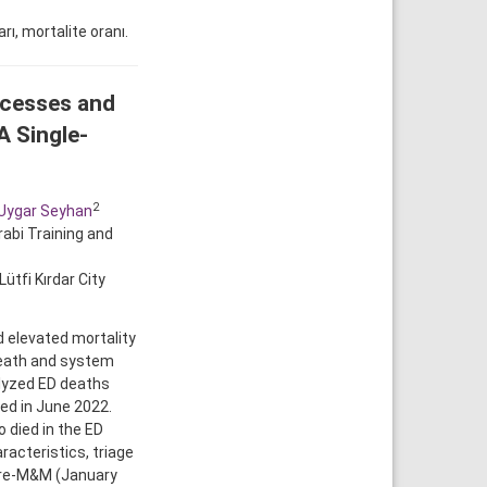
rı, mortalite oranı.
ocesses and
A Single-
2
 Uygar Seyhan
abi Training and
ütfi Kırdar City
elevated mortality
death and system
alyzed ED deaths
ed in June 2022.
 died in the ED
cteristics, triage
 pre-M&M (January