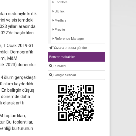
EndNote
BibTex
arı nedeniyle kritik
rini ve sistemdeki
Medlars
023 yılları arasında
Procite
2022’de başlatılan
Reference Manager
a, 1 Ocak 2019-31
Yazara e-posta gönder
edildi. Demografik
Benzer makaleler
önemi, M&M
alık 2023) dönemler
PubMed
Google Scholar
4 ölüm gerçekleşti
0 ölüm kaydedildi
 En belirgin düşüş
ası dönemde daha
 olarak arttı
 toplantıları,
ur. Bu toplantılar,
venliği kültürünün