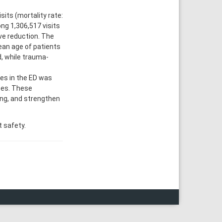
its (mortality rate:
ng 1,306,517 visits
ive reduction. The
ean age of patients
, while trauma-
s in the ED was
ses. These
ing, and strengthen
 safety.