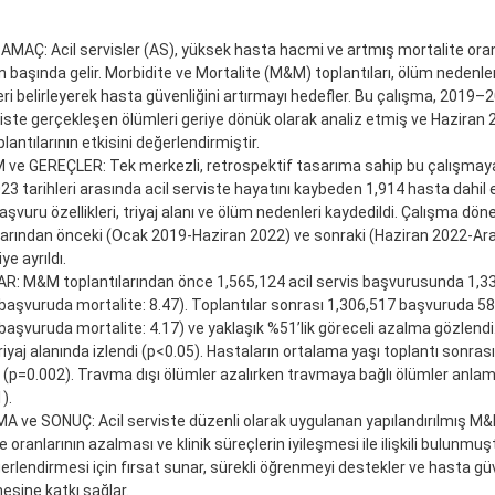
 AMAÇ: Acil servisler (AS), yüksek hasta hacmi ve artmış mortalite oranl
in başında gelir. Morbidite ve Mortalite (M&M) toplantıları, ölüm nedenle
leri belirleyerek hasta güvenliğini artırmayı hedefler. Bu çalışma, 2019–2
viste gerçekleşen ölümleri geriye dönük olarak analiz etmiş ve Haziran 
antılarının etkisini değerlendirmiştir.
ve GEREÇLER: Tek merkezli, retrospektif tasarıma sahip bu çalışmay
023 tarihleri arasında acil serviste hayatını kaybeden 1,914 hasta dahil 
 başvuru özellikleri, triyaj alanı ve ölüm nedenleri kaydedildi. Çalışma d
larından önceki (Ocak 2019-Haziran 2022) ve sonraki (Haziran 2022-Ar
iye ayrıldı.
: M&M toplantılarından önce 1,565,124 acil servis başvurusunda 1,33
başvuruda mortalite: 8.47). Toplantılar sonrası 1,306,517 başvuruda 58
başvuruda mortalite: 4.17) ve yaklaşık %51’lik göreceli azalma gözlendi.
triyaj alanında izlendi (p<0.05). Hastaların ortalama yaşı toplantı sonr
(p=0.002). Travma dışı ölümler azalırken travmaya bağlı ölümler anlamlı
).
 ve SONUÇ: Acil serviste düzenli olarak uygulanan yapılandırılmış M&M
 oranlarının azalması ve klinik süreçlerin iyileşmesi ile ilişkili bulunmuşt
erlendirmesi için fırsat sunar, sürekli öğrenmeyi destekler ve hasta gü
sine katkı sağlar.