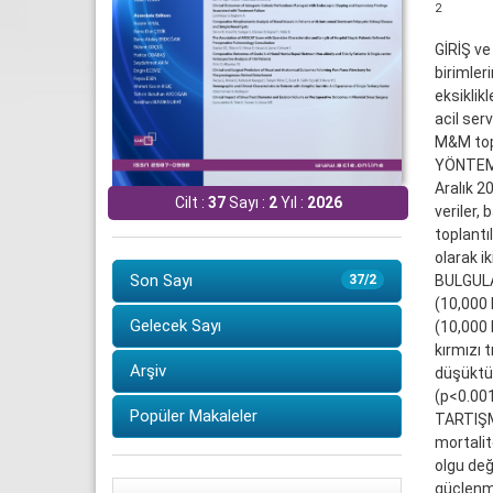
2
GİRİŞ ve
birimler
eksiklik
acil ser
M&M topl
YÖNTEM 
Aralık 2
Cilt :
37
Sayı :
2
Yıl :
2026
veriler,
toplantı
olarak ik
Son Sayı
BULGULAR
37/2
(10,000 
Gelecek Sayı
(10,000 
kırmızı 
Arşiv
düşüktü 
(p<0.001
Popüler Makaleler
TARTIŞMA
mortalite
olgu değ
güçlenme