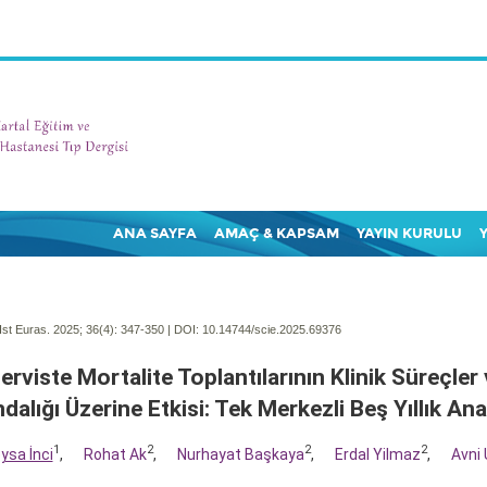
ANA SAYFA
AMAÇ & KAPSAM
YAYIN KURULU
Ist Euras. 2025; 36(4):
347-350 | DOI:
10.14744/scie.2025.69376
Serviste Mortalite Toplantılarının Klinik Süreçler
dalığı Üzerine Etkisi: Tek Merkezli Beş Yıllık Ana
1
2
2
2
sa İnci
,
Rohat Ak
,
Nurhayat Başkaya
,
Erdal Yilmaz
,
Avni