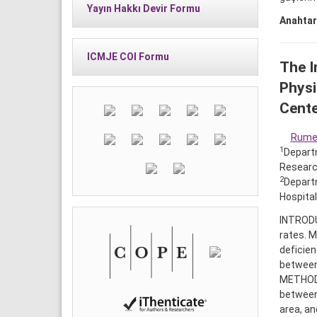
Yayın Hakkı Devir Formu
Anahtar
ICMJE COI Formu
The I
Physi
Cente
Rumey
1
Departm
Research
2
Departm
Hospital
INTRODU
rates. M
deficien
between
METHODS:
between
area, an