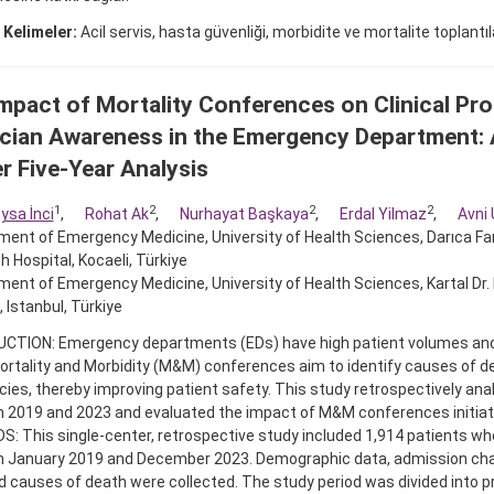
 Kelimeler:
Acil servis, hasta güvenliği, morbidite ve mortalite toplantıla
mpact of Mortality Conferences on Clinical Pr
cian Awareness in the Emergency Department: 
r Five-Year Analysis
1
2
2
2
sa İnci
,
Rohat Ak
,
Nurhayat Başkaya
,
Erdal Yilmaz
,
Avni
ent of Emergency Medicine, University of Health Sciences, Darıca Far
 Hospital, Kocaeli, Türkiye
ent of Emergency Medicine, University of Health Sciences, Kartal Dr. L
, Istanbul, Türkiye
CTION: Emergency departments (EDs) have high patient volumes and 
ortality and Morbidity (M&M) conferences aim to identify causes of 
cies, thereby improving patient safety. This study retrospectively an
 2019 and 2023 and evaluated the impact of M&M conferences initiat
 This single-center, retrospective study included 1,914 patients who
 January 2019 and December 2023. Demographic data, admission chara
d causes of death were collected. The study period was divided into