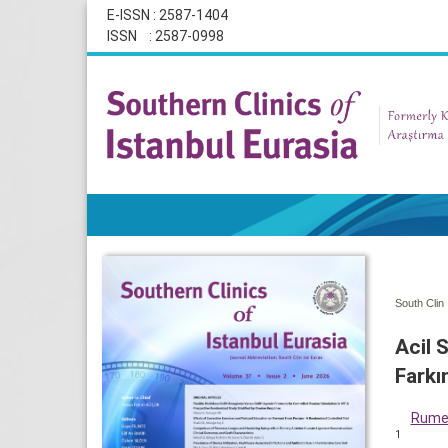
E-ISSN : 2587-1404
ISSN : 2587-0998
South Clin 
Acil 
Farkın
Rumey
1