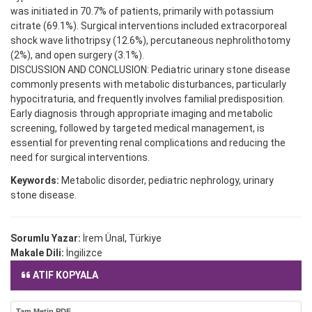
was initiated in 70.7% of patients, primarily with potassium
citrate (69.1%). Surgical interventions included extracorporeal
shock wave lithotripsy (12.6%), percutaneous nephrolithotomy
(2%), and open surgery (3.1%).
DISCUSSION AND CONCLUSION: Pediatric urinary stone disease
commonly presents with metabolic disturbances, particularly
hypocitraturia, and frequently involves familial predisposition.
Early diagnosis through appropriate imaging and metabolic
screening, followed by targeted medical management, is
essential for preventing renal complications and reducing the
need for surgical interventions.
Keywords:
Metabolic disorder, pediatric nephrology, urinary
stone disease.
Sorumlu Yazar:
İrem Ünal, Türkiye
Makale Dili:
İngilizce
ATIF KOPYALA
Tam Metin PDF