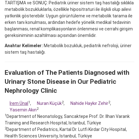
TARTIŞMA ve SONUÇ: Pediatrik üriner sistem taş hastalığı sıklıkla
metabolik bozukluklarla, özellikle hipositraturi ile ilişkili olup ailevi
yatkınlık gösterebilir. Uygun görüntüleme ve metabolik tarama ile
erken tanı konulması, ardından hedefe yönelik medikal tedavinin
başlanması, renal komplikasyonların önlenmesi ve cerrahi girişim
gereksiniminin azaltılması açısından önemlidir.
Anahtar Kelimeler:
Metabolik bozukluk, pediatrik nefroloji, üriner
sistem taş hastalığı.
Evaluation of The Patients Diagnosed with
Urinary Stone Disease in Our Pediatric
Nephrology Clinic
1
2
2
İrem Ünal
,
Nuran Küçük
,
Nahide Haykır Zehir
,
2
Yasemin Akın
1
Department of Neonatology, Sancaktepe Prof. Dr. Ilhan Varank
Training and Research Hospital, Istanbul, Türkiye
2
Department of Pediatrics, Kartal Dr. Lutfi Kirdar City Hospital,
Health Sciences University, Istanbul, Türkiye