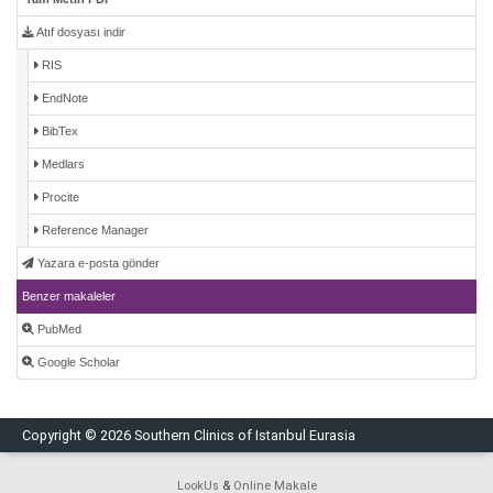
Atıf dosyası indir
RIS
EndNote
BibTex
Medlars
Procite
Reference Manager
Yazara e-posta gönder
Benzer makaleler
PubMed
Google Scholar
Copyright © 2026 Southern Clinics of Istanbul Eurasia
LookUs
&
Online Makale