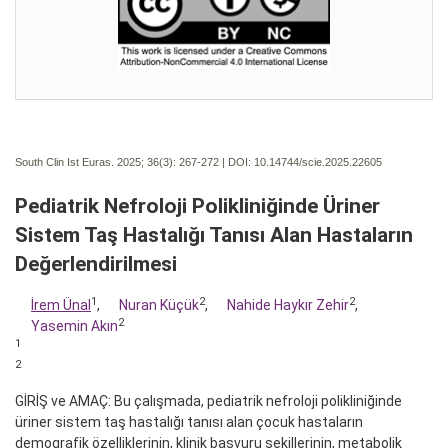
South Clin Ist Euras. 2025; 36(3):
267-272 | DOI:
10.14744/scie.2025.22605
Pediatrik Nefroloji Polikliniğinde Üriner
Sistem Taş Hastalığı Tanısı Alan Hastaların
Değerlendirilmesi
1
2
2
İrem Ünal
,
Nuran Küçük
,
Nahide Haykır Zehir
,
2
Yasemin Akın
1
2
GİRİŞ ve AMAÇ: Bu çalışmada, pediatrik nefroloji polikliniğinde
üriner sistem taş hastalığı tanısı alan çocuk hastaların
demografik özelliklerinin, klinik başvuru şekillerinin, metabolik