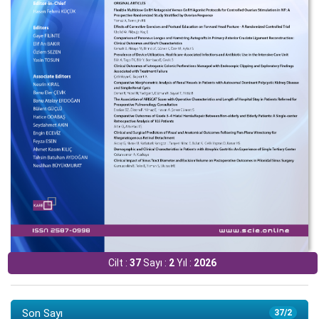
Cilt :
37
Sayı :
2
Yıl :
2026
Son Sayı
37/2