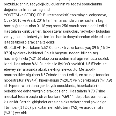
bozukluklarının, radyolojik bulgularının ve tedavi sonuçlarının
değerlendirilmesi amaçlandı.
YÖNTEM ve GEREÇLER: Bu retrospektif, tanımlayıcı çalışmaya,
Ocak 2016 ve Aralık 2016 tarihleri arasında üriner sistem taş
hastalığı tanısı alan 0–18 yaş arası 256 çocuk hasta dahil edildi.
Hastaların klinik verileri, laboratuvar sonuçları, radyolojik bulguları
ve uygulanan tedavi yöntemleri hasta dosyalarından elde edilerek
istatistiksel olarak analiz edildi.
BULGULAR: Hastaların %52.3’ü erkekti ve ortanca yaş 39.5 [15.0–
87.0] ay olarak belirlendi. En sık başvuru nedeni bilinen taş
hastalığı takibi (%21.5) olup bunu abdominal ağrı ve huzursuzluk
izledi. Hastaların %61.3’ünde aile öyküsü pozitifti, %5.5’inde ise
ebeveynler arasında akraba evliliği mevcuttu. Metabolik
anormallikler olguların %57’sinde tespit edildi; en sık saptananlar
hipositraturi (%34.4), hiperkalsiüri (%20.7) ve hiperoksalüri (%17.9)
idi. Hipositraturi daha çok büyük çocuklarda, hiperkalsiüri ise
bebeklerde daha yaygın olarak gözlendi. Hastaların %70.7’sine
medikal tedavi başlandı ve bunların %69.1’inde potasyum sitrat
kullanıldı. Cerrahi girişimler arasında ekstrakorporeal şok dalga
litotripsi (%12.6), perkütan nefrolitotomi (%2) ve açık cerrahi
(%3.1) yer aldı.