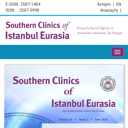
E-ISSN : 2587-1404
İletişim
|
EN
ISSN : 2587-0998
Anasayfa
|
Toggl