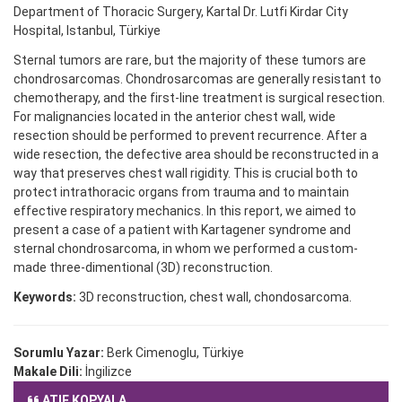
Department of Thoracic Surgery, Kartal Dr. Lutfi Kirdar City
Hospital, Istanbul, Türkiye
Sternal tumors are rare, but the majority of these tumors are
chondrosarcomas. Chondrosarcomas are generally resistant to
chemotherapy, and the first-line treatment is surgical resection.
For malignancies located in the anterior chest wall, wide
resection should be performed to prevent recurrence. After a
wide resection, the defective area should be reconstructed in a
way that preserves chest wall rigidity. This is crucial both to
protect intrathoracic organs from trauma and to maintain
effective respiratory mechanics. In this report, we aimed to
present a case of a patient with Kartagener syndrome and
sternal chondrosarcoma, in whom we performed a custom-
made three-dimentional (3D) reconstruction.
Keywords:
3D reconstruction, chest wall, chondosarcoma.
Sorumlu Yazar:
Berk Cimenoglu, Türkiye
Makale Dili:
İngilizce
ATIF KOPYALA