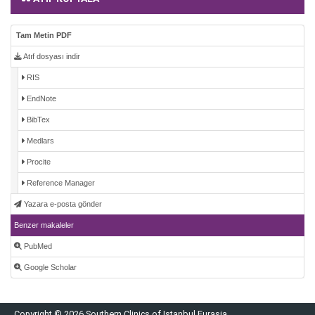
Tam Metin PDF
Atıf dosyası indir
RIS
EndNote
BibTex
Medlars
Procite
Reference Manager
Yazara e-posta gönder
Benzer makaleler
PubMed
Google Scholar
Copyright © 2026 Southern Clinics of Istanbul Eurasia