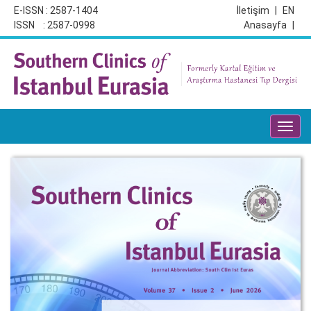
E-ISSN : 2587-1404
İletişim
|
EN
ISSN : 2587-0998
Anasayfa
|
Toggl