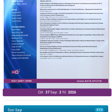
Cilt :
37
Sayı :
2
Yıl :
2026
Son Sayı
37/2