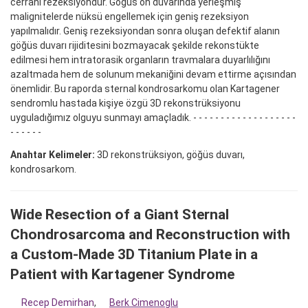
cerrahi rezeksiyondur. Göğüs ön duvarında yerleşmiş
malignitelerde nüksü engellemek için geniş rezeksiyon
yapılmalıdır. Geniş rezeksiyondan sonra oluşan defektif alanın
göğüs duvarı rijiditesini bozmayacak şekilde rekonstükte
edilmesi hem intratorasik organların travmalara duyarlılığını
azaltmada hem de solunum mekaniğini devam ettirme açısından
önemlidir. Bu raporda sternal kondrosarkomu olan Kartagener
sendromlu hastada kişiye özgü 3D rekonstrüksiyonu
uyguladığımız olguyu sunmayı amaçladık. - - - - - - - - - - - - - - - - - - -
- - - - - -
Anahtar Kelimeler:
3D rekonstrüksiyon, göğüs duvarı,
kondrosarkom.
Wide Resection of a Giant Sternal
Chondrosarcoma and Reconstruction with
a Custom-Made 3D Titanium Plate in a
Patient with Kartagener Syndrome
Recep Demirhan
,
Berk Cimenoglu