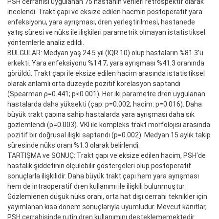
PSH cerrahisi uygulanan 75 hastanın verileri retrospektif olarak
incelendi. Trakt çapı ve eksize edilen hacmin postoperatif yara
enfeksiyonu, yara ayrışması, dren yerleştirilmesi, hastanede
yatış süresi ve nüks ile ilişkileri parametrik olmayan istatistiksel
yöntemlerle analiz edildi.
BULGULAR: Medyan yaş 24.5 yıl (IQR 10) olup hastaların %81.3’ü
erkekti. Yara enfeksiyonu %14.7, yara ayrışması %41.3 oranında
görüldü. Trakt çapı ile eksize edilen hacim arasında istatistiksel
olarak anlamlı orta düzeyde pozitif korelasyon saptandı
(Spearman ρ=0.441; p<0.001). Her iki parametre dren uygulanan
hastalarda daha yüksekti (çap: p=0.002; hacim: p=0.016). Daha
büyük trakt çapına sahip hastalarda yara ayrışması daha sık
gözlemlendi (p=0.003). VKİ ile kompleks trakt morfolojisi arasında
pozitif bir doğrusal ilişki saptandı (p=0.002). Medyan 15 aylık takip
süresinde nüks oranı %1.3 olarak belirlendi.
TARTIŞMA ve SONUÇ: Trakt çapı ve eksize edilen hacim, PSH’de
hastalık şiddetinin ölçülebilir göstergeleri olup postoperatif
sonuçlarla ilişkilidir. Daha büyük trakt çapı hem yara ayrışması
hem de intraoperatif dren kullanımı ile ilişkili bulunmuştur.
Gözlemlenen düşük nüks oranı, orta hat dışı cerrahi teknikler için
yayımlanan kısa dönem sonuçlarıyla uyumludur. Mevcut kanıtlar,
PSH cerrahisinde rutin dren kullanımını desteklememektedir.