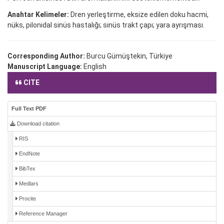
Anahtar Kelimeler:
Dren yerleştirme, eksize edilen doku hacmi,
nüks, pilonidal sinüs hastalığı; sinüs trakt çapı; yara ayrışması.
Corresponding Author:
Burcu Gümüştekin, Türkiye
Manuscript Language:
English
CITE
Full Text PDF
Download citation
RIS
EndNote
BibTex
Medlars
Procite
Reference Manager