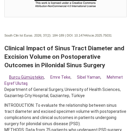
South Clin Ist Euras. 2026; 37(2):
184-189 | DOI:
10.14744/scie.2025.75031
Clinical Impact of Sinus Tract Diameter and
Excision Volume on Postoperative
Outcomes in Pilonidal Sinus Surgery
Burcu Gümüştekin
,
Emre Teke
,
Sibel Yaman
,
Mehmet
Eşref Ulutaş
Department of General Surgery, University of Health Sciences,
Gaziantep City Hospital, Gaziantep, Türkiye
INTRODUCTION: To evaluate the relationship between sinus
tract diameter and excised specimen volume with postoperative
complications and clinical outcomes in patients undergoing
surgery for pilonidal sinus disease (PSD).
METHODS: Data from 75 patients who underwent PSD surgery