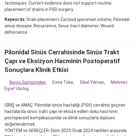
techniques. Current evidence does not support routine
placement of drains in PSD surgery.
Keywords:
Drain placement, Excised specimen volume, Pilonidal
sinus disease, Recurrence; Sinus tract diameter; Wound
dehiscence.
Pilonidal Sinüs Cerrahisinde Sinüs Trakt
Çapı ve Eksizyon Hacminin Postoperatif
Sonuçlara Klinik Etkisi
Burcu Gümüştekin
,
Emre Teke
,
Sibel Yaman
,
Mehmet
Eşref Ulutaş
GİRİŞ ve AMAÇ: Pilonidal sinüs hastalığı (PSH) cerrahisi geçiren
hastalarda sinüs trakt çapı ve eksize edilen doku hacminin
postoperatif komplikasyonlar ve klinik sonuçlarla ilişkisini
değerlendirmek.
YÖNTEM ve GEREÇLER: Ekim 2023-Ocak 2024 tarihleri arasında