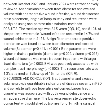
between October 2023 and January 2024 were retrospectively
reviewed. Associations between tract diameter and excised
volume with postoperative wound infection, wound dehiscence,
drain placement, length of hospital stay, and recurrence were
analyzed using non-parametric statistical methods.
RESULTS: The median age was 24.5 years (IQR, 10), and 81.3% of
the patients were male. Wound infection occurred in 14.7% and
wound dehiscence in 41.3%. A significant moderate positive
correlation was found between tract diameter and excised
volume (Spearman ρ=0.441; p<0.001). Both parameters were
higher in drained patients (diameter: p=0.002; volume: p=0.016).
Wound dehiscence was more frequent in patients with larger
tract diameters (p=0.003). BMI was positively associated with
complex tract morphology (p=0.002). The recurrence rate was
1.3% at a median follow-up of 15 months (IQR, 9).
DISCUSSION AND CONCLUSION: Tract diameter and excised
volume provide quantifiable indicators of disease severity in PSD
and correlate with postoperative outcomes. Larger tract
diameter was associated with both wound dehiscence and
intraoperative drain use. The low recurrence rate observed is
consistent with published outcomes for off-midline surgical