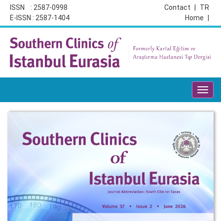
ISSN : 2587-0998
Contact
|
TR
E-ISSN : 2587-1404
Home
|
Toggl