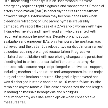
Life-threatening hemoptysis is an uncommon but severe
emergency requiring rapid diagnosis and management. Bronchial
artery embolization (BAE) is generally the first-line treatment;
however, surgical intervention may become necessary when
bleeding is refractory, or lung parenchyma is irreversibly
damaged. We report the case of a 27-year-old woman with type
1 diabetes mellitus and hypothyroidism who presented with
recurrent massive hemoptysis. Despite bronchoscopic
evaluation and emergent BAE, only temporary hemostasis was
achieved, and the patient developed two cardiopulmonary arrest
episodes requiring prolonged resuscitation. Progressive
unilateral consolidation with necrotizing changes and persistent
bleeding led to an intrapericardial left pneumonectomy. Her
postoperative course required prolonged intensive care support,
including mechanical ventilation and vasopressors, but no major
surgical complications occurred. She gradually recovered and
was discharged in stable condition. At 16-month follow-up, she
remained asymptomatic. This case emphasizes the challenges
in managing massive hemoptysis and highlights
pneumonectomy as a life-saving option when conservative
measures fail.