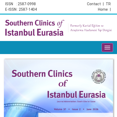
ISSN : 2587-0998
Contact
|
TR
E-ISSN : 2587-1404
Home
|
Toggl