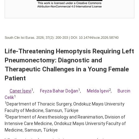
South Clin Ist Euras. 2026; 37(2):
200-203 | DOI:
10.14744/scie.2026.58740
Life-Threatening Hemoptysis Requiring Left
Pneumonectomy: Diagnostic and
Therapeutic Challenges in a Young Female
Patient
1
1
2
Caner İşevi
,
Feyza Bahar Doğan
,
Melda İşevi
,
Burcin
1
Celik
1
Department of Thoracic Surgery, Ondokuz Mayıs University
Faculty of Medicine, Samsun, Türkiye
2
Department of Anesthesiology and Reanimation, Division of
Intensive Care Medicine, Ondokuz Mayıs University Faculty of
Medicine, Samsun, Türkiye