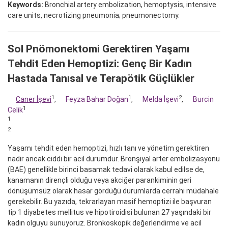
Keywords:
Bronchial artery embolization, hemoptysis, intensive
care units, necrotizing pneumonia; pneumonectomy.
Sol Pnömonektomi Gerektiren Yaşamı
Tehdit Eden Hemoptizi: Genç Bir Kadın
Hastada Tanısal ve Terapötik Güçlükler
1
1
2
Caner İşevi
,
Feyza Bahar Doğan
,
Melda İşevi
,
Burcin
1
Celik
1
2
Yaşamı tehdit eden hemoptizi, hızlı tanı ve yönetim gerektiren
nadir ancak ciddi bir acil durumdur. Bronşiyal arter embolizasyonu
(BAE) genellikle birinci basamak tedavi olarak kabul edilse de,
kanamanın dirençli olduğu veya akciğer parankiminin geri
dönüşümsüz olarak hasar gördüğü durumlarda cerrahi müdahale
gerekebilir. Bu yazıda, tekrarlayan masif hemoptizi ile başvuran
tip 1 diyabetes mellitus ve hipotiroidisi bulunan 27 yaşındaki bir
kadın olguyu sunuyoruz. Bronkoskopik değerlendirme ve acil