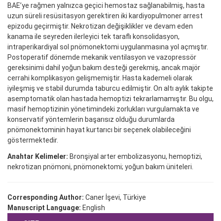
BAE’ye rağmen yalnızca geçici hemostaz sağlanabilmiş, hasta
uzun süreli resüsitasyon gerektiren iki kardiyopulmoner arrest
epizodu geçirmiştir. Nekrotizan değişiklikler ve devam eden
kanama ile seyreden ilerleyici tek taraflı konsolidasyon,
intraperikardiyal sol pnömonektomi uygulanmasına yol açmıştır.
Postoperatif dönemde mekanik ventilasyon ve vazopressör
gereksinimi dahil yoğun bakım desteği gerekmiş, ancak majör
cerrahi komplikasyon gelişmemiştir. Hasta kademeli olarak
iyileşmiş ve stabil durumda taburcu edilmiştir. On altı aylık takipte
asemptomatik olan hastada hemoptizi tekrarlamamıştır. Bu olgu,
masif hemoptizinin yönetimindeki zorlukları vurgulamakta ve
konservatif yöntemlerin başarısız olduğu durumlarda
pnömonektominin hayat kurtarıcı bir seçenek olabileceğini
göstermektedir.
Anahtar Kelimeler:
Bronşiyal arter embolizasyonu, hemoptizi,
nekrotizan pnömoni, pnömonektomi; yoğun bakım üniteleri.
Corresponding Author:
Caner İşevi, Türkiye
Manuscript Language:
English