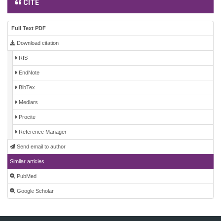
CITE
Full Text PDF
Download citation
RIS
EndNote
BibTex
Medlars
Procite
Reference Manager
Send email to author
Similar articles
PubMed
Google Scholar