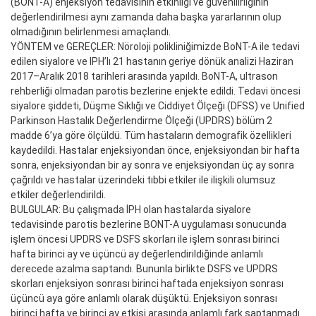
(BONT-A) enjeksiyon tedavisinin etkinliği ve güvenilirliğinin
değerlendirilmesi aynı zamanda daha başka yararlarının olup
olmadığının belirlenmesi amaçlandı.
YÖNTEM ve GEREÇLER: Nöroloji polikliniğimizde BoNT-A ile tedavi
edilen siyalore ve IPH’lı 21 hastanın geriye dönük analizi Haziran
2017–Aralık 2018 tarihleri ​​arasında yapıldı. BoNT-A, ultrason
rehberliği olmadan parotis bezlerine enjekte edildi. Tedavi öncesi
siyalore şiddeti, Düşme Sıklığı ve Ciddiyet Ölçeği (DFSS) ve Unified
Parkinson Hastalık Değerlendirme Ölçeği (UPDRS) bölüm 2
madde 6’ya göre ölçüldü. Tüm hastaların demografik özellikleri
kaydedildi. Hastalar enjeksiyondan önce, enjeksiyondan bir hafta
sonra, enjeksiyondan bir ay sonra ve enjeksiyondan üç ay sonra
çağrıldı ve hastalar üzerindeki tıbbi etkiler ile ilişkili olumsuz
etkiler değerlendirildi.
BULGULAR: Bu çalışmada İPH olan hastalarda siyalore
tedavisinde parotis bezlerine BONT-A uygulaması sonucunda
işlem öncesi UPDRS ve DSFS skorları ile işlem sonrası birinci
hafta birinci ay ve üçüncü ay değerlendirildiğinde anlamlı
derecede azalma saptandı. Bununla birlikte DSFS ve UPDRS
skorları enjeksiyon sonrası birinci haftada enjeksiyon sonrası
üçüncü aya göre anlamlı olarak düşüktü. Enjeksiyon sonrası
birinci hafta ve birinci ay etkisi arasında anlamlı fark saptanmadı.