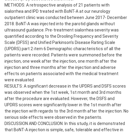
METHODS: A retrospective analysis of 21 patients with
sialorrhea and IPD treated with BoNT-A at our neurology
outpatient clinic was conducted between June 2017- December
2018. BoNT-A was injected into the parotid glands without
ultrasound guidance. Pre-treatment sialorrhea severity was
quantified according to the Drooling Frequency and Severity
Scale (DFSS) and Unified Parkinson’s Disease Rating Scale
(UPDRS) part 2 item 6 Demographic characteristics of all the
patients were recorded. Patients were summoned before the
injection, one week after the injection, one month after the
injection and three months after the injection and adverse
effects on patients associated with the medical treatment
were evaluated.
RESULTS: A significant decrease in the UPDRS and DSFS scores
was observed when the 1st week, 1st month and 3rd months
after the procedure are evaluated. However, the DSFS and
UPDRS scores were significantly lower in the 1st month after
the injection with regards to the 3rd month after the injection. No
serious side effects were observed in the patients.
DISCUSSION AND CONCLUSION: In this study, it is demonstrated
that BoNT-A injection is simple, safe, tolerable and effective in