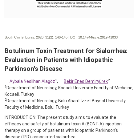
South Clin Ist Euras. 2020; 31(2):
140-145 | DOI:
10.14744/scie.2019.41033
Botulinum Toxin Treatment for Sialorrhea:
Evaluation in Patients with Idiopathic
Parkinson’s Disease
1
2
Aybala Neslihan Alagöz
,
Bekir Enes Demiryürek
1
Department of Neurology, Kocaeli University Faculty of Medicine,
Kocaeli, Turkey
2
Department of Neurology, Bolu Abant İzzet Baysal University
Faculty of Medicine, Bolu, Turkey
INTRODUCTION: The present study aims to evaluate the
efficacy and safety of botulinum toxin A (BONT-A) injection
therapy on a group of patients with Idiopathic Parkinson’s
disease (IPD)-associated sialorrhea.