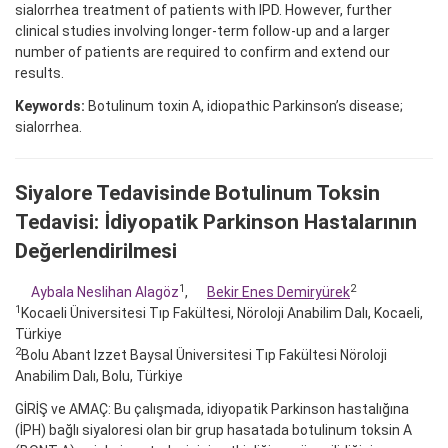
sialorrhea treatment of patients with IPD. However, further
clinical studies involving longer-term follow-up and a larger
number of patients are required to confirm and extend our
results.
Keywords:
Botulinum toxin A, idiopathic Parkinson’s disease;
sialorrhea.
Siyalore Tedavisinde Botulinum Toksin
Tedavisi: İdiyopatik Parkinson Hastalarının
Değerlendirilmesi
1
2
Aybala Neslihan Alagöz
,
Bekir Enes Demiryürek
1
Kocaeli Üniversitesi Tıp Fakültesi, Nöroloji Anabilim Dalı, Kocaeli,
Türkiye
2
Bolu Abant Izzet Baysal Üniversitesi Tıp Fakültesi Nöroloji
Anabilim Dalı, Bolu, Türkiye
GİRİŞ ve AMAÇ: Bu çalışmada, idiyopatik Parkinson hastalığına
(İPH) bağlı siyaloresi olan bir grup hasatada botulinum toksin A