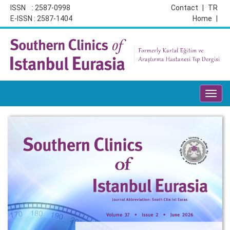
ISSN : 2587-0998
Contact
|
TR
E-ISSN : 2587-1404
Home
|
Toggl