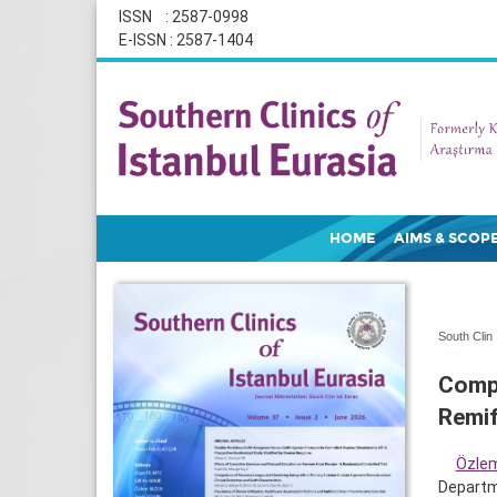
ISSN : 2587-0998
E-ISSN : 2587-1404
HOME
AIMS & SCOP
South Clin 
Compa
Remif
Özle
Departme