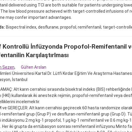
anil delivered using TCI are both suitable for patients undergoing low
 The low blood pressure achieved with target-controlled infusions of 
ane may confer important advantages.
ds:
Bispectral index, desflurane; propofol; remifentanil; target-controll
 Kontrollü İnfüzyonda Propofol-Remifentanil v
entanilin Karşılaştırlması
m Sezen
,
Gülten Arslan
ilimleri Üniversitesi Kartal Dr. Lütfi Kırdar Eğitim Ve Araştırma Hastanes
syon, İstanbul
 AMAÇ: Alt karın cerrahisi sırasında bisektral indeks (BIS) rehberliğinde
 (HKİ) kullanılarak iki anestezik rejimin, propofol-remifentanil veya des
elliklerini incelemektir.
e GEREÇLER: Alt karın cerrahisi geçirecek 60 hasta randomize olarak ik
-remifentanil grup (Grup P) ve desfluran-remifentanil grup (Grup D). 
 indüksiyonu 2 mg kg-1 propofol, 1 µg kg-1 remifentanil ve 0.6 mg kg-1
. Her iki grupta da entübasyon sonrası remifentanil infüzyonu Minto f