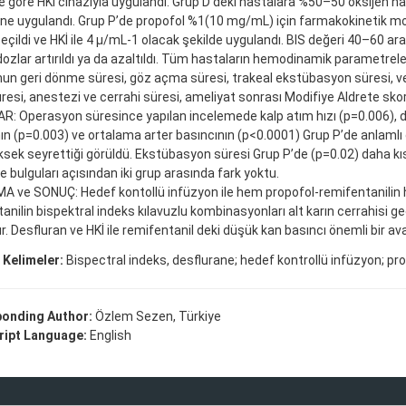
 göre HKI cihazıyla uygulandı. Grup D’deki hastalara %50–50 oksijen ha
ne uygulandı. Grup P’de propofol %1(10 mg/mL) için farmakokinetik m
eçildi ve HKİ ile 4 µ/mL-1 olacak şekilde uygulandı. BIS değeri 40–60 ar
dozlar artırıldı ya da azaltıldı. Tüm hastaların hemodinamik parametrele
n geri dönme süresi, göz açma süresi, trakeal ekstübasyon süresi, v
esi, anestezi ve cerrahi süresi, ameliyat sonrası Modifiye Aldrete skor
: Operasyon süresince yapılan incelemede kalp atım hızı (p=0.006), di
ın (p=0.003) ve ortalama arter basıncının (p<0.0001) Grup P’de anlaml
sek seyrettiği görüldü. Ekstübasyon süresi Grup P’de (p=0.02) daha kıs
 bulguları açısından iki grup arasında fark yoktu.
 ve SONUÇ: Hedef kontollü infüzyon ile hem propofol-remifentanilin 
anilin bispektral indeks kılavuzlu kombinasyonları alt karın cerrahisi ge
. Desfluran ve HKİ ile remifentanil deki düşük kan basıncı önemli bir avan
 Kelimeler:
Bispectral indeks, desflurane; hedef kontrollü infüzyon; pro
onding Author:
Özlem Sezen, Türkiye
ipt Language:
English