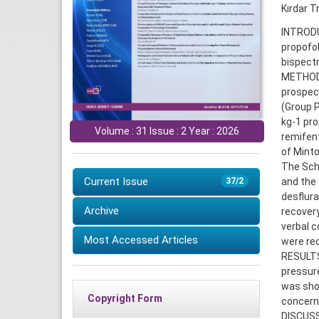
Kırdar T
INTRODUC
propofol
bispectr
METHODS
prospect
(Group P
kg-1 pro
Volume : 31 Issue : 2 Year : 2026
remifent
of Minto
The Schn
Current Issue
and the 
37/2
desflur
Archive
recovery
verbal 
Most Accessed Articles
were rec
RESULTS:
pressure
was shor
Copyright Form
concerni
DISCUSS