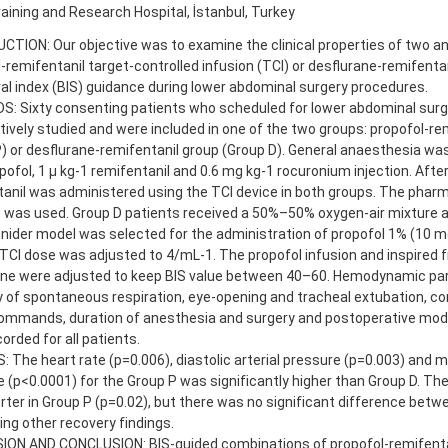
raining and Research Hospital, İstanbul, Turkey
TION: Our objective was to examine the clinical properties of two a
-remifentanil target-controlled infusion (TCI) or desflurane-remifenta
al index (BIS) guidance during lower abdominal surgery procedures.
: Sixty consenting patients who scheduled for lower abdominal surg
ively studied and were included in one of the two groups: propofol-re
) or desflurane-remifentanil group (Group D). General anaesthesia wa
pofol, 1 µ kg-1 remifentanil and 0.6 mg kg-1 rocuronium injection. After
anil was administered using the TCI device in both groups. The phar
 was used. Group D patients received a 50%–50% oxygen-air mixture a
ider model was selected for the administration of propofol 1% (10 mg
TCI dose was adjusted to 4/mL-1. The propofol infusion and inspired f
ane were adjusted to keep BIS value between 40–60. Hemodynamic par
 of spontaneous respiration, eye-opening and tracheal extubation, c
commands, duration of anesthesia and surgery and postoperative modi
orded for all patients.
 The heart rate (p=0.006), diastolic arterial pressure (p=0.003) and m
 (p<0.0001) for the Group P was significantly higher than Group D. Th
ter in Group P (p=0.02), but there was no significant difference betw
ng other recovery findings.
ION AND CONCLUSION: BIS-guided combinations of propofol-remifentan