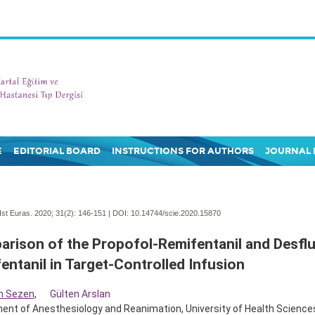
E
EDITORIAL BOARD
INSTRUCTIONS FOR AUTHORS
JOURNAL 
Ist Euras. 2020; 31(2):
146-151 | DOI:
10.14744/scie.2020.15870
rison of the Propofol-Remifentanil and Desfl
entanil in Target-Controlled Infusion
m Sezen
,
Gülten Arslan
nt of Anesthesiology and Reanimation, University of Health Sciences, 