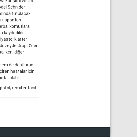
va karışımı ve %6
odel Schnider
asında tutulacak
ri, spontan
erbal komutlara
u kaydedildi.
yastolik arter
ı düzeyde Grup D’den
a iken, diğer
hem de desfluran-
çiren hastalar için
taj olabilir.
pofol; remifentanil.