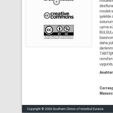
modeline
desflura
modeli s
şekilde 
solunumu
uyma sür
BULGULAR
basıncın
daha yük
derlenme
TARTIŞMA
remifent
uygundur
Anahtar
Corresp
Manuscr
Copyright © 2026 Southern Clinics of Istanbul Eurasia