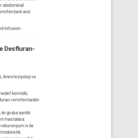
er abdominal
remifentanil and
ed infusion.
e Desfluran-
i, Anesteziyoloji ve
 hedef kontollü
fluran-remifentanilin
i gruba ayrıldı:
Tüm hastalara
 rokuronyum iv ile
armokinetik