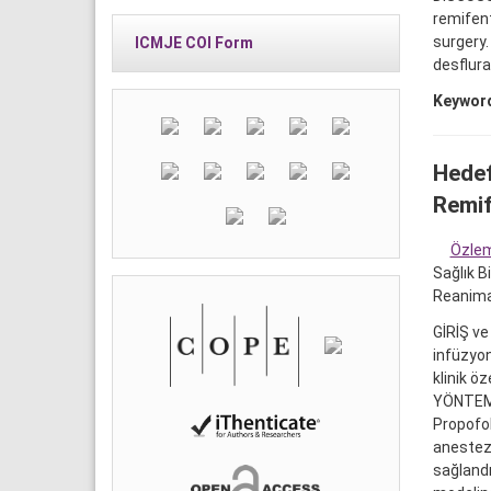
remifent
surgery.
ICMJE COI Form
desflur
Keywor
Hedef
Remif
Özle
Sağlık B
Reanima
GİRİŞ ve
infüzyon
klinik öz
YÖNTEM v
Propofol
anestezi
sağlandı