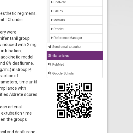
EndNote
BibTex
nesthetic regimens,
nil TCI under
Medlars
Procite
ery were
mifentanil group
Reference Manager
s induced with 2 mg
Send email to author
 intubation,
Similar articles
macokinetic model
nd 6% desflurane.
PubMed
/mL) in Group P,
Google Scholar
raction of
ameters, time until
ompliance with
fied Aldrete scores
ean arterial
e extubation time
een the groups
il and desflurane-