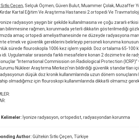
 Sıtkı Çeçen
, Selçuk Öçmen, Güven Bulut, Muammer Çolak, Muzaffer Yı
i Kırdar Kartal Eğitim Ve Araştırma Hastanesi 2.ortopedi Ve Travmatoloji 
onize radyasyon yaygın bir şekilde kullanılmasına ve çoğu zararlı etkisi 
an bilinmesine rağmen, korunmada yeterli dikkatin gösterilmediği gözl
mızda amaç ortopedi ameliyathanesinde ne düzeyde radyasyona maruz
e etmek ve güvenlik gereklerini belirleyip personeli korunma konusunda
lük sürede flouroskopla 1006 kez işlem yapıldı. Doz ortalama 65-100 k
 idi. Uygulamalar sırasında farklı mesafelere konan 2 dozimetre ile r
 Sonuçlar “International Commission on Radiological Protection (ICRP)”
 Kurumu Nükleer Araştırma Merkezi’nin bildirdiği güvenlik standartları i
radyasyonun düşük doz kronik kullanımlarında uzun dönem sonuçlarını bil
sahip olmadığımız için flouroskopi kullanımlarında dikkatli olmamız ger
LER:
AR:
 Kelimeler:
İyonize radyasyon, ortopedist, radyasyondan korunma
onding Author:
Gültekin Sıtkı Çeçen, Türkiye