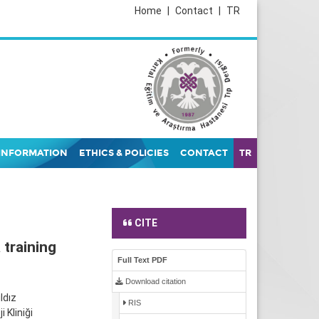
Home
|
Contact
|
TR
INFORMATION
ETHICS & POLICIES
CONTACT
TR
CITE
training
Full Text PDF
Download citation
ldız
RIS
 Kliniği