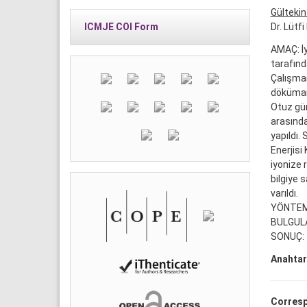
Gültekin
Dr. Lütf
ICMJE COI Form
AMAÇ: İy
tarafınd
Çalışma
dökümant
Otuz gün
arasında
yapıldı.
Enerjisi
iyonize 
bilgiye 
varıldı.
YÖNTEM
BULGUL
SONUÇ:
Anahtar
Corresp