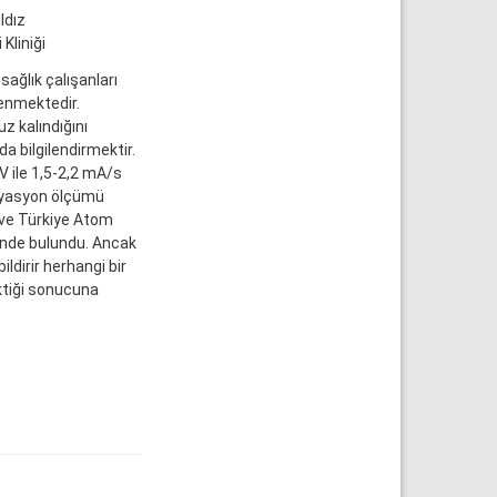
ldız
Kliniği
sağlık çalışanları
enmektedir.
 kalındığını
 bilgilendirmektir.
V ile 1,5-2,2 mA/s
adyasyon ölçümü
 ve Türkiye Atom
çinde bulundu. Ancak
dirir herhangi bir
ektiği sonucuna