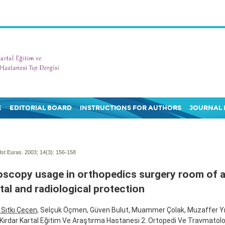
E
EDITORIAL BOARD
INSTRUCTIONS FOR AUTHORS
JOURNAL 
Ist Euras. 2003; 14(3):
156-158
oscopy usage in orthopedics surgery room of a 
tal and radiological protection
 Sıtkı Çeçen
, Selçuk Öçmen, Güven Bulut, Muammer Çolak, Muzaffer Yı
i Kırdar Kartal Eğitim Ve Araştırma Hastanesi 2. Ortopedi Ve Travmatoloji