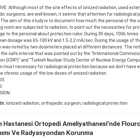
E: Although most of the site effects of ionized radiation, used exten
ic surgeons, are well known; it seems that attention for radiological 
 The aim of this study is to document how much the personal of the 
g room are subjected to radiation, to point out the necessities for pro
e to the personal about protection rules. During 30 days, 1006 times
an dosage was 65-100 kV and 1.5-2.2 mA/sec. During the usage of the
n was noted by two dosimeters placed at different distances. The no
 the safe interval that was pointed out by the “International Commissi
on (ICRP)” and “Turkish Nuclear Study Center of Nuclear Energy Compan
on must necessary for radiological protection because we don’t have
e chronic usage of the low doses of ionized radiation.
S:
S:
SION:
ds:
Ionized radiation, orthopedic surgeon, radiological protection
m Hastanesi Ortopedi Ameliyathanesi’nde Flour
nımı Ve Radyasyondan Korunma