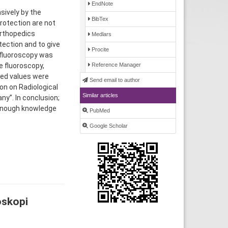
EndNote
sively by the
BibTex
protection are not
orthopedics
Medlars
tection and to give
Procite
 fluoroscopy was
 fluoroscopy,
Reference Manager
ted values were
Send email to author
on on Radiological
Similar articles
y”. In conclusion;
 enough knowledge
PubMed
Google Scholar
oskopi