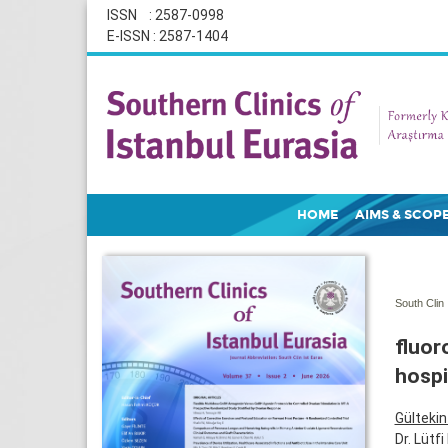
ISSN : 2587-0998
E-ISSN : 2587-1404
HOME
AIMS & SCOP
South Clin 
fluor
hospi
Gültekin
Dr. Lütf