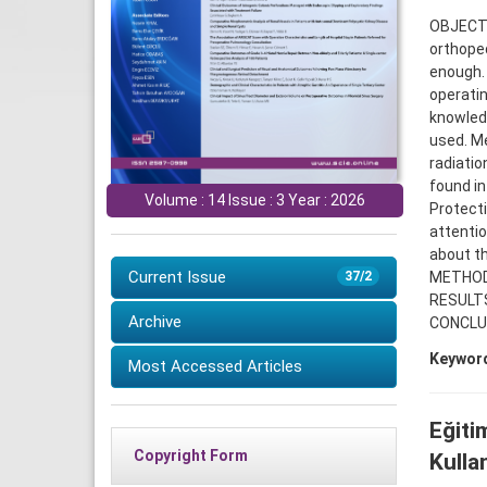
OBJECTIV
orthoped
enough.
operatin
knowledg
used. Me
radiatio
found in
Volume : 14 Issue : 3 Year : 2026
Protecti
attenti
about th
Current Issue
METHOD
37/2
RESULT
Archive
CONCLU
Keywor
Most Accessed Articles
Eğiti
Copyright Form
Kulla