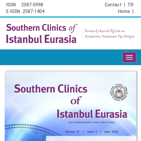
ISSN : 2587-0998
Contact
|
TR
E-ISSN : 2587-1404
Home
|
Toggl