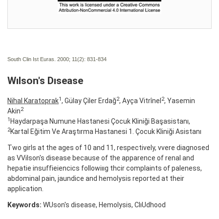
South Clin Ist Euras. 2000; 11(2):
831-834
Wılson's Dısease
1
2
2
Nihal Karatoprak
, Gülay Çiler Erdağ
, Ayça Vitrînel
, Yasemin
2
Akin
1
Haydarpaşa Numune Hastanesi Çocuk Kliniği Başasistanı,
2
Kartal Eğitim Ve Araştırma Hastanesi 1. Çocuk Kliniği Asistanı
Two girls at the ages of 10 and 11, respectively, vvere diagnosed
as VVilson's disease because of the apparence of renal and
hepatie insuffieiencics followiııg thcir complaints of paleness,
abdominal pain, jaundice and hemolysis reported at their
application.
Keywords:
WUson's disease, Hemolysis, ClıUdhood