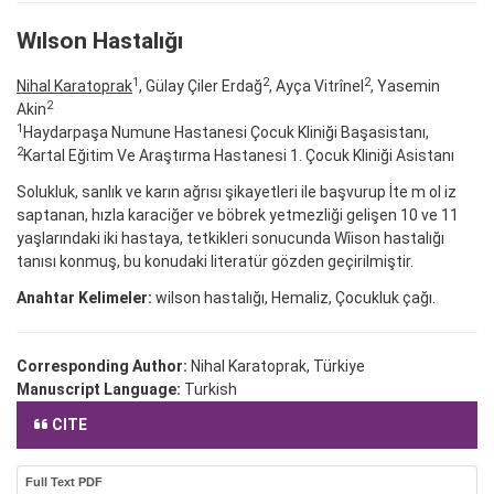
Wılson Hastalığı
1
2
2
Nihal Karatoprak
, Gülay Çiler Erdağ
, Ayça Vitrînel
, Yasemin
2
Akin
1
Haydarpaşa Numune Hastanesi Çocuk Kliniği Başasistanı,
2
Kartal Eğitim Ve Araştırma Hastanesi 1. Çocuk Kliniği Asistanı
Solukluk, sanlık ve karın ağrısı şikayetleri ile başvurup İte m ol iz
saptanan, hızla karaciğer ve böbrek yetmezliği gelişen 10 ve 11
yaşlarındaki iki hastaya, tetkikleri sonucunda Wîison hastalığı
tanısı konmuş, bu konudaki literatür gözden geçirilmiştir.
Anahtar Kelimeler:
wilson hastalığı, Hemaliz, Çocukluk çağı.
Corresponding Author:
Nihal Karatoprak, Türkiye
Manuscript Language:
Turkish
CITE
Full Text PDF