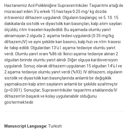
Hastanemiz Acil Polikliniğine Supraventriküler Taşiaritmi atağı ile
müracaat eden 3'ü erkek 15 hastaya 0.25 mg/ kg dozda
intravenöz diltiazem uygulandı. Olguların başlangıç ve 5. 10. 15.
dakikalarda sistolik ve diyastolik kan basınçları, kalp atım sayıları
ölçüldü, ritm traseleri kaydedildi. Bu aşamada olumlu yanıt
alınamayan 2 olguda 2. aşama tedavi uygulandı (0.35 mg/kg
diltiazem,IV) ve ayni şekilde kan basıncı, kalp hızı ve ritm trasesi
ile takip edildi. Olgulardan 13'ü I. aşama tedaviye olumlu yanıt
verdi. Olumlu yanıt oranı %86 idi. İkinci aşama tedaviye alınan 2
olgudan birinde olumlu yanıt alındı. Diğer olguya kardioversiyon
uygulandı. Sonuç olarak diltiazem uygulanan 15 olgudan 14'ü l ve
2 aşama tedaviye olumlu yanıt verdi (%93). IV diltiazem, olguların
sistolik ve diyastolik kan basınçlarında anlamlı bir değişiklik
yapmaksızın kalp atım sayılarım anlamlı bir şekilde azaltmıştır
(p<0.001). Sonuçlar; Supraventriküler taşiaritmi ataklarında IV
diltiazem'in başarılı ve kolay uygulanabilir olduğunu
göstermektedir.
Manuscript Language:
Turkish