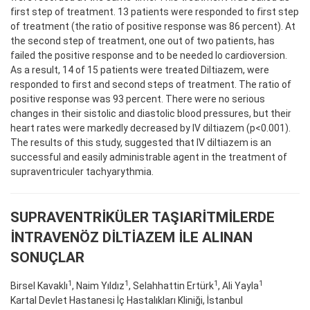
first step of treatment. 13 patients were responded to first step
of treatment (the ratio of positive response was 86 percent). At
the second step of treatment, one out of two patients, has
failed the positive response and to be needed lo cardioversion.
As a result, 14 of 15 patients were treated Diltiazem, were
responded to first and second steps of treatment. The ratio of
positive response was 93 percent. There were no serious
changes in their sistolic and diastolic blood pressures, but their
heart rates were markedly decreased by IV diltiazem (p<0.001).
The results of this study, suggested that IV diltiazem is an
successful and easily administrable agent in the treatment of
supraventriculer tachyarythmia.
SUPRAVENTRİKÜLER TAŞIARİTMİLERDE
İNTRAVENÖZ DİLTİAZEM İLE ALINAN
SONUÇLAR
1
1
1
1
Birsel Kavaklı
, Naim Yıldız
, Selahhattin Ertürk
, Ali Yayla
Kartal Devlet Hastanesi İç Hastalıkları Kliniği, İstanbul