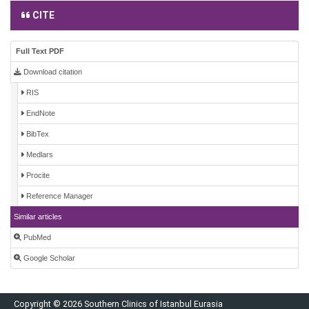
CITE
Full Text PDF
Download citation
RIS
EndNote
BibTex
Medlars
Procite
Reference Manager
Similar articles
PubMed
Google Scholar
Copyright © 2026 Southern Clinics of Istanbul Eurasia