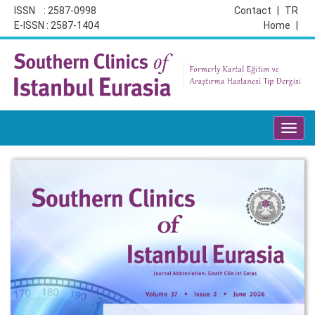
ISSN : 2587-0998
Contact
|
TR
E-ISSN : 2587-1404
Home
|
Toggl