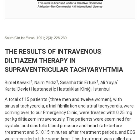
South Clin Ist Euras. 1991; 2(3):
228-230
THE RESULTS OF INTRAVENOUS
DILTIAZEM THERAPY IN
SUPRAVENTRICULAR TACHYARYHTMIA
1
1
1
1
Birsel Kavaklı
, Naim Yıldız
, Selahhattin Ertürk
, Ali Yayla
Kartal Devlet Hastanesi İç Hastalıkları Kliniği, İstanbul
A total of 15 patients (three men and twelve women), with
sinusal tachycardia, atrial fibrillation and atrial tachycardia, were
coming over to our Emergency Clinic, were treated with 0.25 mg
per kg diltiazem intravenously. The patients were examined for
systolic and diastolic blood pressure and heart rate before
treatment and 5,10,15 minutes after treatment periods, and ECG
were recorded at the same time. This treatment was called as