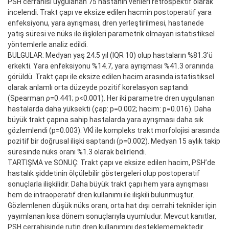
PSH cerrahisi uygulanan 75 hastanın verileri retrospektif olarak
incelendi. Trakt çapı ve eksize edilen hacmin postoperatif yara
enfeksiyonu, yara ayrışması, dren yerleştirilmesi, hastanede
yatış süresi ve nüks ile ilişkileri parametrik olmayan istatistiksel
yöntemlerle analiz edildi.
BULGULAR: Medyan yaş 24.5 yıl (IQR 10) olup hastaların %81.3’ü
erkekti. Yara enfeksiyonu %14.7, yara ayrışması %41.3 oranında
görüldü. Trakt çapı ile eksize edilen hacim arasında istatistiksel
olarak anlamlı orta düzeyde pozitif korelasyon saptandı
(Spearman ρ=0.441; p<0.001). Her iki parametre dren uygulanan
hastalarda daha yüksekti (çap: p=0.002; hacim: p=0.016). Daha
büyük trakt çapına sahip hastalarda yara ayrışması daha sık
gözlemlendi (p=0.003). VKİ ile kompleks trakt morfolojisi arasında
pozitif bir doğrusal ilişki saptandı (p=0.002). Medyan 15 aylık takip
süresinde nüks oranı %1.3 olarak belirlendi.
TARTIŞMA ve SONUÇ: Trakt çapı ve eksize edilen hacim, PSH’de
hastalık şiddetinin ölçülebilir göstergeleri olup postoperatif
sonuçlarla ilişkilidir. Daha büyük trakt çapı hem yara ayrışması
hem de intraoperatif dren kullanımı ile ilişkili bulunmuştur.
Gözlemlenen düşük nüks oranı, orta hat dışı cerrahi teknikler için
yayımlanan kısa dönem sonuçlarıyla uyumludur. Mevcut kanıtlar,
PSH cerrahisinde rutin dren kullanımını desteklememektedir.