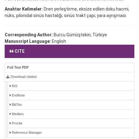
Anahtar Kelimeler:
Dren yerleştirme, eksize edilen doku hacmi,
nüks, pilonidal sinüs hastalığı; sinüs trakt çapı; yara ayrışması.
Corresponding Author:
Burcu Gümüştekin, Türkiye
Manuscript Language:
English
CITE
Full Text PDF
Download citation
RIS
EndNote
BibTex
Medlars
Procite
Reference Manager