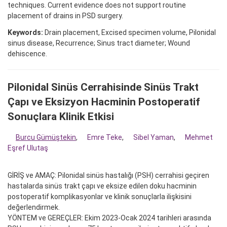
techniques. Current evidence does not support routine
placement of drains in PSD surgery.
Keywords:
Drain placement, Excised specimen volume, Pilonidal
sinus disease, Recurrence; Sinus tract diameter; Wound
dehiscence.
Pilonidal Sinüs Cerrahisinde Sinüs Trakt
Çapı ve Eksizyon Hacminin Postoperatif
Sonuçlara Klinik Etkisi
Burcu Gümüştekin
,
Emre Teke
,
Sibel Yaman
,
Mehmet
Eşref Ulutaş
GİRİŞ ve AMAÇ: Pilonidal sinüs hastalığı (PSH) cerrahisi geçiren
hastalarda sinüs trakt çapı ve eksize edilen doku hacminin
postoperatif komplikasyonlar ve klinik sonuçlarla ilişkisini
değerlendirmek.
YÖNTEM ve GEREÇLER: Ekim 2023-Ocak 2024 tarihleri arasında