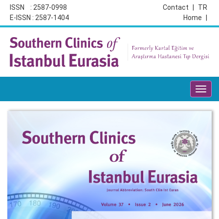
ISSN : 2587-0998
Contact
|
TR
E-ISSN : 2587-1404
Home
|
Toggl