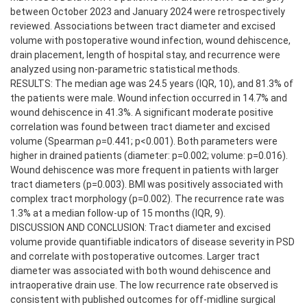
between October 2023 and January 2024 were retrospectively
reviewed. Associations between tract diameter and excised
volume with postoperative wound infection, wound dehiscence,
drain placement, length of hospital stay, and recurrence were
analyzed using non-parametric statistical methods.
RESULTS: The median age was 24.5 years (IQR, 10), and 81.3% of
the patients were male. Wound infection occurred in 14.7% and
wound dehiscence in 41.3%. A significant moderate positive
correlation was found between tract diameter and excised
volume (Spearman ρ=0.441; p<0.001). Both parameters were
higher in drained patients (diameter: p=0.002; volume: p=0.016).
Wound dehiscence was more frequent in patients with larger
tract diameters (p=0.003). BMI was positively associated with
complex tract morphology (p=0.002). The recurrence rate was
1.3% at a median follow-up of 15 months (IQR, 9).
DISCUSSION AND CONCLUSION: Tract diameter and excised
volume provide quantifiable indicators of disease severity in PSD
and correlate with postoperative outcomes. Larger tract
diameter was associated with both wound dehiscence and
intraoperative drain use. The low recurrence rate observed is
consistent with published outcomes for off-midline surgical