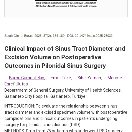
South Clin Ist Euras. 2026; 37(2):
184-189 | DOI:
10.14744/scie.2025.75031
Clinical Impact of Sinus Tract Diameter and
Excision Volume on Postoperative
Outcomes in Pilonidal Sinus Surgery
Burcu Gümüştekin
,
Emre Teke
,
Sibel Yaman
,
Mehmet
Eşref Ulutaş
Department of General Surgery, University of Health Sciences,
Gaziantep City Hospital, Gaziantep, Türkiye
INTRODUCTION: To evaluate the relationship between sinus
tract diameter and excised specimen volume with postoperative
complications and clinical outcomes in patients undergoing
surgery for pilonidal sinus disease (PSD).
METHODS: Data from 75 patients who underwent PSD surgery