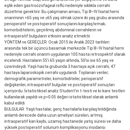
eşlik eden gastroözofageal reflü nedeniyle sıklıkla cerrahi
düzeltme gerektirir. Bu çalışmanın amacı, Tip III–IV hiatal herni
onarımının <65 yaş ve ≥65 yaş olmak üzere iki yaş grubu arasında
perioperatif ve postoperatif sonuçlarını karşılaştırmak;
komorbiditelerin, geçirilmiş abdominal cerrahilerin ve
intraoperatif bulguların etkisini analiz etmektir.
YÖNTEM ve GEREÇLER: Ocak 2015 ile Aralık 2023 tarihleri
arasında tek bir üçüncü basamak merkezde Tip III–IV hiatal herni
nedeniyle cerrahi onarım uygulanan 105 hasta retrospektif olarak
incelendi. Hastaların 55’i 65 yaşın altında, 50’si ise 65 yaş ve
üzerindeydi. Yaşlı hasta grubunda 3 hastaya açık cerrahi, 47
hastaya laparoskopik cerrahi uygulandı. Toplanan veriler;
demografik parametreler, komorbiditeler, perioperatif
değişkenler, intraoperatif bulgular ve postoperatif sonuçları
içeriyordu. İstatistiksel analiz Student’ın t-testi ve ki-kare testleri
kullanılarak yapıldı ve p<0.05 değeri istatistiksel olarak anlamlı
kabul edildi.
BULGULAR: Yaşlı hastalar, genç hastalarla karşılaştırıldığında
anlamlı derecede daha uzun ameliyat süreleri, artmış
intraoperatif kan kaybı, uzamış hastanede yatış süresi ve daha
yüksek postoperatif solunum komplikasyonu insidansı