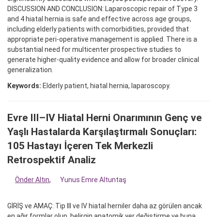
DISCUSSION AND CONCLUSION: Laparoscopic repair of Type 3
and 4 hiatal hernia is safe and effective across age groups,
including elderly patients with comorbidities, provided that
appropriate peri-operative management is applied. There is a
substantial need for multicenter prospective studies to
generate higher-quality evidence and allow for broader clinical
generalization.
Keywords:
Elderly patient, hiatal hernia, laparoscopy.
Evre III–IV Hiatal Herni Onarımının Genç ve
Yaşlı Hastalarda Karşılaştırmalı Sonuçları:
105 Hastayı İçeren Tek Merkezli
Retrospektif Analiz
Önder Altın
,
Yunus Emre Altuntaş
GİRİŞ ve AMAÇ: Tip III ve IV hiatal herniler daha az görülen ancak
en ağır formlar olup, belirgin anatomik yer değiştirme ve buna