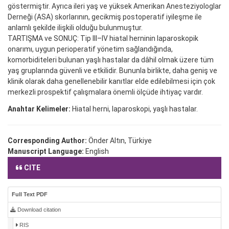
göstermiştir. Ayrıca ileri yaş ve yüksek Amerikan Anesteziyologlar
Derneği (ASA) skorlarının, gecikmiş postoperatif iyileşme ile
anlamlı şekilde ilişkili olduğu bulunmuştur.
TARTIŞMA ve SONUÇ: Tip III–IV hiatal herninin laparoskopik
onarımı, uygun perioperatif yönetim sağlandığında,
komorbiditeleri bulunan yaşlı hastalar da dâhil olmak üzere tüm
yaş gruplarında güvenli ve etkilidir. Bununla birlikte, daha geniş ve
klinik olarak daha genellenebilir kanıtlar elde edilebilmesi için çok
merkezli prospektif çalışmalara önemli ölçüde ihtiyaç vardır.
Anahtar Kelimeler:
Hiatal herni, laparoskopi, yaşlı hastalar.
Corresponding Author:
Önder Altın, Türkiye
Manuscript Language:
English
CITE
Full Text PDF
Download citation
RIS