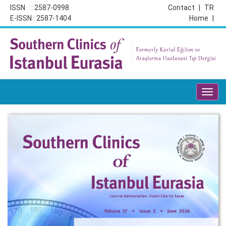
ISSN : 2587-0998
Contact
|
TR
E-ISSN : 2587-1404
Home
|
Toggl