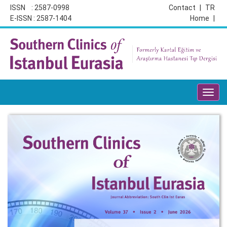
ISSN : 2587-0998
Contact
|
TR
E-ISSN : 2587-1404
Home
|
Toggl