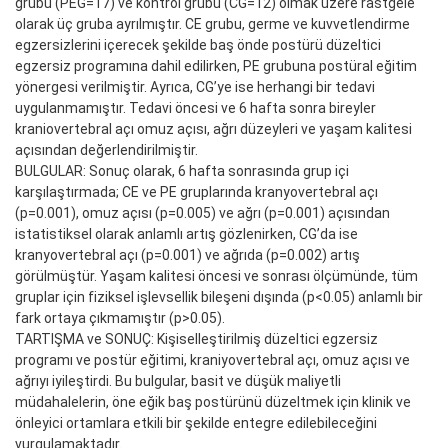
grubu (PEG=17) ve kontrol grubu (CG=12) olmak üzere rastgele
olarak üç gruba ayrılmıştır. CE grubu, germe ve kuvvetlendirme
egzersizlerini içerecek şekilde baş önde postürü düzeltici
egzersiz programına dahil edilirken, PE grubuna postüral eğitim
yönergesi verilmiştir. Ayrıca, CG’ye ise herhangi bir tedavi
uygulanmamıştır. Tedavi öncesi ve 6 hafta sonra bireyler
kraniovertebral açı omuz açısı, ağrı düzeyleri ve yaşam kalitesi
açısından değerlendirilmiştir.
BULGULAR: Sonuç olarak, 6 hafta sonrasında grup içi
karşılaştırmada; CE ve PE gruplarında kranyovertebral açı
(p=0.001), omuz açısı (p=0.005) ve ağrı (p=0.001) açısından
istatistiksel olarak anlamlı artış gözlenirken, CG’da ise
kranyovertebral açı (p=0.001) ve ağrıda (p=0.002) artış
görülmüştür. Yaşam kalitesi öncesi ve sonrası ölçümünde, tüm
gruplar için fiziksel işlevsellik bileşeni dışında (p<0.05) anlamlı bir
fark ortaya çıkmamıştır (p>0.05).
TARTIŞMA ve SONUÇ: Kişiselleştirilmiş düzeltici egzersiz
programı ve postür eğitimi, kraniyovertebral açı, omuz açısı ve
ağrıyı iyileştirdi. Bu bulgular, basit ve düşük maliyetli
müdahalelerin, öne eğik baş postürünü düzeltmek için klinik ve
önleyici ortamlara etkili bir şekilde entegre edilebileceğini
vurgulamaktadır.