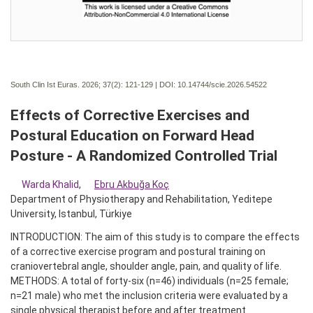
South Clin Ist Euras. 2026; 37(2):
121-129 | DOI:
10.14744/scie.2026.54522
Effects of Corrective Exercises and
Postural Education on Forward Head
Posture - A Randomized Controlled Trial
Warda Khalid
,
Ebru Akbuğa Koç
Department of Physiotherapy and Rehabilitation, Yeditepe
University, Istanbul, Türkiye
INTRODUCTION: The aim of this study is to compare the effects
of a corrective exercise program and postural training on
craniovertebral angle, shoulder angle, pain, and quality of life.
METHODS: A total of forty-six (n=46) individuals (n=25 female;
n=21 male) who met the inclusion criteria were evaluated by a
single physical therapist before and after treatment.