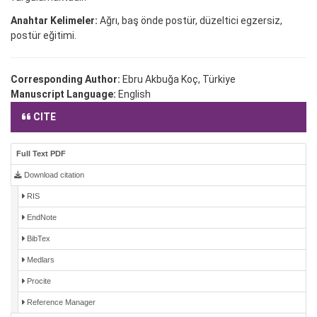
Anahtar Kelimeler:
Ağrı, baş önde postür, düzeltici egzersiz,
postür eğitimi.
Corresponding Author:
Ebru Akbuğa Koç, Türkiye
Manuscript Language:
English
CITE
Full Text PDF
Download citation
RIS
EndNote
BibTex
Medlars
Procite
Reference Manager