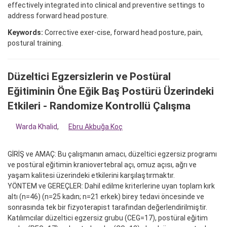
effectively integrated into clinical and preventive settings to
address forward head posture.
Keywords:
Corrective exer-cise, forward head posture, pain,
postural training.
Düzeltici Egzersizlerin ve Postüral
Eğitiminin Öne Eğik Baş Postürü Üzerindeki
Etkileri - Randomize Kontrollü Çalışma
Warda Khalid
,
Ebru Akbuğa Koç
GİRİŞ ve AMAÇ: Bu çalışmanın amacı, düzeltici egzersiz programı
ve postüral eğitimin kraniovertebral açı, omuz açısı, ağrı ve
yaşam kalitesi üzerindeki etkilerini karşılaştırmaktır.
YÖNTEM ve GEREÇLER: Dahil edilme kriterlerine uyan toplam kırk
altı (n=46) (n=25 kadın; n=21 erkek) birey tedavi öncesinde ve
sonrasında tek bir fizyoterapist tarafından değerlendirilmiştir.
Katılımcılar düzeltici egzersiz grubu (CEG=17), postüral eğitim