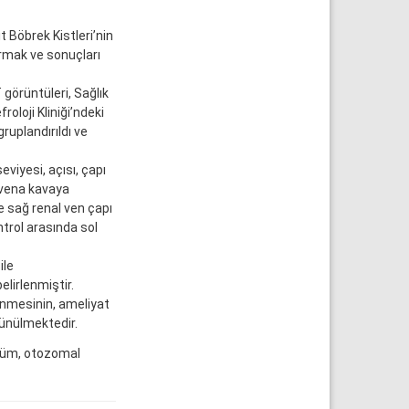
 Böbrek Kistleri’nin
ırmak ve sonuçları
örüntüleri, Sağlık
roloji Kliniği’ndeki
ruplandırıldı ve
viyesi, açısı, çapı
r vena kavaya
e sağ renal ven çapı
trol arasında sol
ile
elirlenmiştir.
linmesinin, ameliyat
şünülmektedir.
lçüm, otozomal