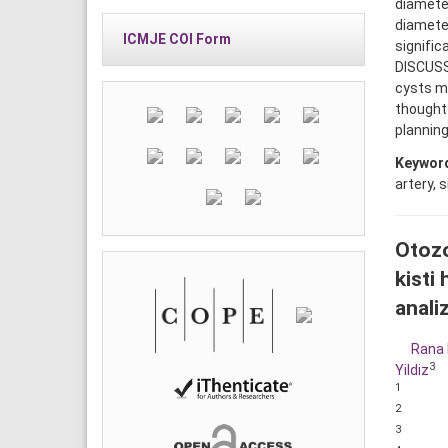
diameter
diameter
ICMJE COI Form
signific
DISCUSS
cysts ma
thought 
planning
Keywor
artery, s
Otozo
kisti
analiz
Rana 
3
Yildiz
1
2
3