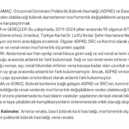
 AMAÇ: Otozomal Dominant Polikistik Böbrek Hastalığı (ADPKD) ve Basit
den olabileceği böbrek damarlarının morfometrik değişikliklerini araşt
le karşılaştırmak.
e GEREÇLER: Bu çalışmada, 2019-2024 yılları arasında 95 olgunun BT g
 Üniversitesi, İstanbul, Türkiye Kartal Dr. Lütfü Kırdar Şehir Hastanesi Nef
n sistemi aracılığıyla incelendi. Olgular ADPKD, SRC ve Kontrol olarak g
ter ve renal venin morfometrik ölçümleri yapıldı.
: Abdominal aorttan ayrılıp renal hilusa giren sağ ve sol renal arterin se
uğu arasında anlamlı bir fark bulunmadı. Sağ ve sol renal venin inferio
ü seviye, açı, renal hilumdan inferior vena kavaya kadar olan uzunluk v
n üç grup arasında anlamlı bir fark bulunmamıştır. Ancak, ADPKD ve kon
n çapı açısından istatistiksel olarak anlamlı fark bulunmuştur.
 ve SONUÇ: Böbrek kistlerine bağlı gelişen ADPKD ve SRC’nin, kontrol 
tırıldığında renal venlerde morfometrik değişikliklere neden olabileceği b
 öncesi planlamada bu hastaların vasküler yapılarının detaylı olarak bi
a ortaya çıkabilecek komplikasyonların önlenmesinde etkili olacağı dü
 Kelimeler:
Arteria renalis, basit böbrek kisti hastalığı, morfometrik ö
 polikistik böbrek hastalığı; vena renalis.