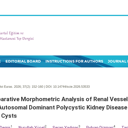
E
EDITORIAL BOARD
INSTRUCTIONS FOR AUTHORS
JOURNAL 
Ist Euras. 2026; 37(2):
152-160 | DOI:
10.14744/scie.2026.53533
rative Morphometric Analysis of Renal Vessels
Autosomal Dominant Polycystic Kidney Disease
 Cysts
1
2
3
4
Demir
,
Nurullah Yücel
,
Serap Yadigar
,
Rıdvan Dizman
,
Tam