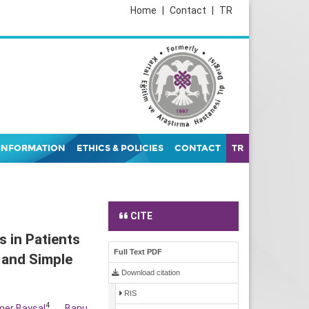
Home
|
Contact
|
TR
INFORMATION
ETHICS & POLICIES
CONTACT
TR
CITE
 in Patients
Full Text PDF
 and Simple
Download citation
RIS
4
er Baysal
,
Banu