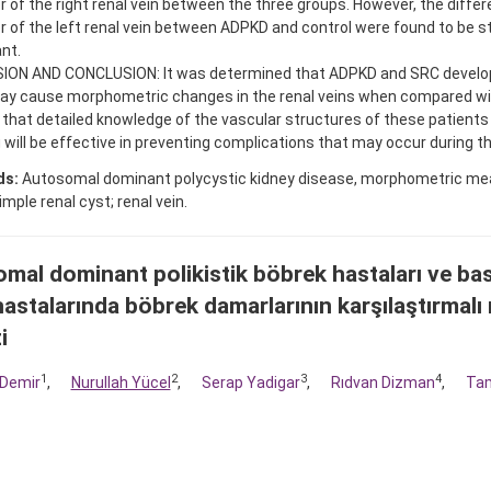
 of the right renal vein between the three groups. However, the differ
 of the left renal vein between ADPKD and control were found to be st
ant.
ION AND CONCLUSION: It was determined that ADPKD and SRC developi
y cause morphometric changes in the renal veins when compared with 
that detailed knowledge of the vascular structures of these patients 
 will be effective in preventing complications that may occur during t
ds:
Autosomal dominant polycystic kidney disease, morphometric me
imple renal cyst; renal vein.
mal dominant polikistik böbrek hastaları ve ba
 hastalarında böbrek damarlarının karşılaştırmal
i
1
2
3
4
Demir
,
Nurullah Yücel
,
Serap Yadigar
,
Rıdvan Dizman
,
Tam