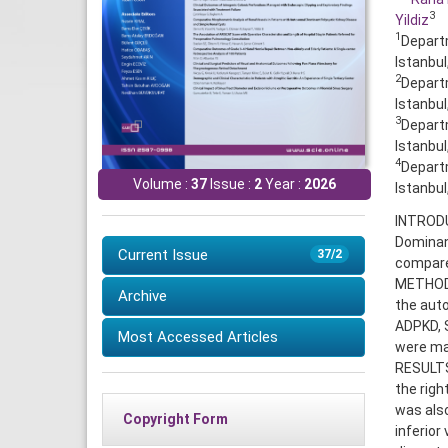
3
Yildiz
1
Departm
Istanbul
2
Departm
Istanbul
3
Departm
Istanbul
4
Departm
Volume :
37
Issue :
2
Year :
2026
Istanbul
INTRODU
Dominan
Current Issue
37/2
compare 
METHODS
Archive
the auto
ADPKD, S
Most Accessed Articles
were ma
RESULTS:
the righ
was also
Copyright Form
inferior