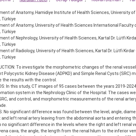
ent of Anatomy, Hamidiye Institute of Health Sciences, University of
, Türkiye
ent of Anatomy, University of Health Sciences International Faculty 
, Türkiye
ent of Nephrology, University of Health Sciences, Kartal Dr. Lütfi Kirdar
, Türkiye
ent of Radiology, University of Health Sciences, Kartal Dr. Lütfi Kirdar 
, Türkiye
CTION: To investigate the morphometric changes of the renal vesse
t Polycystic Kidney Disease (ADPKD) and Simple Renal Cysts (SRC) m
the results with the control.
: In this study, CT images of 95 cases between the years 2019-2024
mation system in the Nephrology Clinic of the Hospital. The cases w
RC, and control, and morphometric measurements of the renal artery 
de.
 No significant difference was found between the level, angle, diamet
t and left renal artery leaving from the abdominal aorta and entering t
 no significant difference in the levels where the right and left renal ve
 vena cava, the angle, the length from the renal hilum to the inferior ve