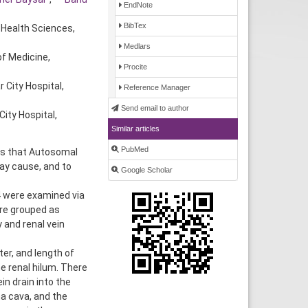
EndNote
BibTex
 Health Sciences,
Medlars
of Medicine,
Procite
 City Hospital,
Reference Manager
Send email to author
City Hospital,
Similar articles
PubMed
ls that Autosomal
ay cause, and to
Google Scholar
 were examined via
ere grouped as
and renal vein
er, and length of
he renal hilum. There
in drain into the
na cava, and the