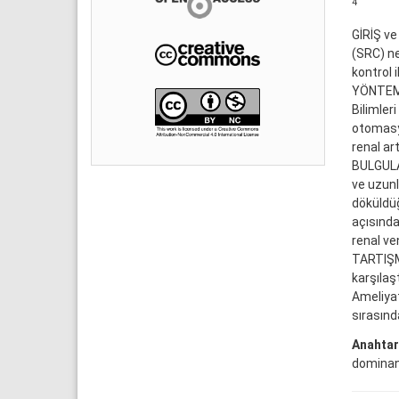
4
GİRİŞ ve
(SRC) ne
kontrol i
YÖNTEM v
Bilimleri
otomasyo
renal ar
BULGULAR
ve uzunl
döküldüğ
açısında
renal ve
TARTIŞMA
karşılaş
Ameliyat
sırasınd
Anahtar
dominant