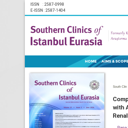
ISSN : 2587-0998
E-ISSN : 2587-1404
HOME
AIMS & SCOP
South Clin 
Compa
with 
Renal
Rana 