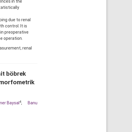
ences in the
atistically
ng due to renal
control. It is
in preoperative
he operation.
asurement, renal
sit böbrek
ı morfometrik
4
er Baysal
,
Banu