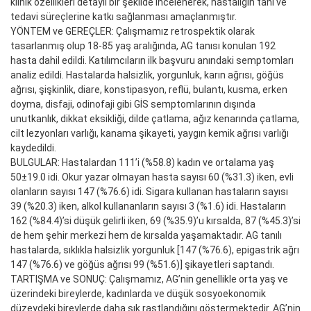
klinik özellikleri detaylı bir şekilde incelenerek, hastalığın tanı ve
tedavi süreçlerine katkı sağlanması amaçlanmıştır.
YÖNTEM ve GEREÇLER: Çalışmamız retrospektik olarak
tasarlanmış olup 18-85 yaş aralığında, AG tanısı konulan 192
hasta dahil edildi. Katılımcıların ilk başvuru anındaki semptomları
analiz edildi. Hastalarda halsizlik, yorgunluk, karın ağrısı, göğüs
ağrısı, şişkinlik, diare, konstipasyon, reflü, bulantı, kusma, erken
doyma, disfaji, odinofaji gibi GİS semptomlarının dışında
unutkanlık, dikkat eksikliği, dilde çatlama, ağız kenarında çatlama,
cilt lezyonları varlığı, kanama şikayeti, yaygın kemik ağrısı varlığı
kaydedildi.
BULGULAR: Hastalardan 111’i (%58.8) kadın ve ortalama yaş
50±19.0 idi. Okur yazar olmayan hasta sayısı 60 (%31.3) iken, evli
olanların sayısı 147 (%76.6) idi. Sigara kullanan hastaların sayısı
39 (%20.3) iken, alkol kullananların sayısı 3 (%1.6) idi. Hastaların
162 (%84.4)’si düşük gelirli iken, 69 (%35.9)’u kırsalda, 87 (%45.3)’si
de hem şehir merkezi hem de kırsalda yaşamaktadır. AG tanılı
hastalarda, sıklıkla halsizlik yorgunluk [147 (%76.6), epigastrik ağrı
147 (%76.6) ve göğüs ağrısı 99 (%51.6)] şikayetleri saptandı.
TARTIŞMA ve SONUÇ: Çalışmamız, AG’nin genellikle orta yaş ve
üzerindeki bireylerde, kadınlarda ve düşük sosyoekonomik
düzeydeki bireylerde daha sık rastlandığını göstermektedir. AG’nin