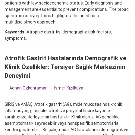
patients with low socioeconomic status. Early diagnosis and
management are essential to prevent complications. The broad
spectrum of symptoms highlights the need for a
multidisciplinary approach.
Keywords:
Atrophic gastritis, demography, risk factors,
symptoms.
Atrofik Gastrit Hastalarında Demografik ve
Klinik Özellikler: Tersiyer Sağlık Merkezinin
Deneyimi
Adnan Ozkahraman
,
Ismet Kızılkaya
GİRİŞ ve AMAÇ: Atrofik gastrit (AG), mide mukozasında kronik
inflamasyon, glandüler atrofi ve paryetal hücre kaybı ile
karakterize, ilerleyici bir hastalıktır. Klinik olarak, AG genellikle
asemptomatik seyredebilir veya nonspesifik semptomlarla
kendini gösterebilir. Bu çalışmada, AG hastalarının demografik ve