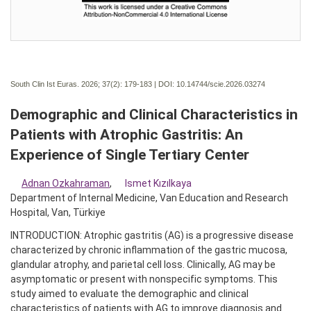
South Clin Ist Euras. 2026; 37(2):
179-183 | DOI:
10.14744/scie.2026.03274
Demographic and Clinical Characteristics in
Patients with Atrophic Gastritis: An
Experience of Single Tertiary Center
Adnan Ozkahraman
,
Ismet Kızılkaya
Department of Internal Medicine, Van Education and Research
Hospital, Van, Türkiye
INTRODUCTION: Atrophic gastritis (AG) is a progressive disease
characterized by chronic inflammation of the gastric mucosa,
glandular atrophy, and parietal cell loss. Clinically, AG may be
asymptomatic or present with nonspecific symptoms. This
study aimed to evaluate the demographic and clinical
characteristics of patients with AG to improve diagnosis and