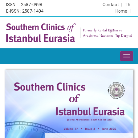
ISSN : 2587-0998
Contact
|
TR
E-ISSN : 2587-1404
Home
|
Toggl