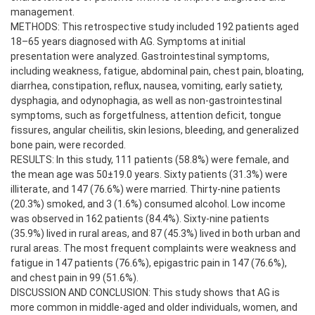
management.
METHODS: This retrospective study included 192 patients aged
18–65 years diagnosed with AG. Symptoms at initial
presentation were analyzed. Gastrointestinal symptoms,
including weakness, fatigue, abdominal pain, chest pain, bloating,
diarrhea, constipation, reflux, nausea, vomiting, early satiety,
dysphagia, and odynophagia, as well as non-gastrointestinal
symptoms, such as forgetfulness, attention deficit, tongue
fissures, angular cheilitis, skin lesions, bleeding, and generalized
bone pain, were recorded.
RESULTS: In this study, 111 patients (58.8%) were female, and
the mean age was 50±19.0 years. Sixty patients (31.3%) were
illiterate, and 147 (76.6%) were married. Thirty-nine patients
(20.3%) smoked, and 3 (1.6%) consumed alcohol. Low income
was observed in 162 patients (84.4%). Sixty-nine patients
(35.9%) lived in rural areas, and 87 (45.3%) lived in both urban and
rural areas. The most frequent complaints were weakness and
fatigue in 147 patients (76.6%), epigastric pain in 147 (76.6%),
and chest pain in 99 (51.6%).
DISCUSSION AND CONCLUSION: This study shows that AG is
more common in middle-aged and older individuals, women, and