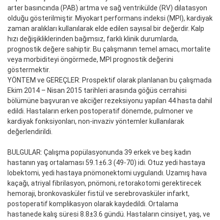
arter basıncında (PAB) artma ve sağ ventrikülde (RV) dilatasyon
olduğu gösterilmiştir. Miyokart performans indeksi (MPI), kardiyak
zaman aralıkları kullanılarak elde edilen sayısal bir değerdir. Kalp
hızı değişikliklerinden bağımsız, farklı klinik durumlarda,
prognostik değere sahiptir. Bu çalışmanın temel amacı, mortalite
veya morbiditeyi öngörmede, MPI prognostik değerini
göstermektir.
YÖNTEM ve GEREÇLER: Prospektif olarak planlanan bu çalışmada
Ekim 2014 – Nisan 2015 tarihleri arasında göğüs cerrahisi
bölümüne başvuran ve akciğer rezeksiyonu yapılan 44 hasta dahil
edildi. Hastaların erken postoperatif dönemde, pulmoner ve
kardiyak fonksiyonları, non-invaziv yöntemler kullanılarak
değerlendirildi.
BULGULAR: Çalışma popülasyonunda 39 erkek ve beş kadın
hastanın yaş ortalaması 59.1±6.3 (49-70) idi. Otuz yedi hastaya
lobektomi, yedi hastaya pnömonektomi uygulandı. Uzamış hava
kaçağı, atriyal fibrilasyon, pnömoni, retorakotomi gerektirecek
hemoraji, bronkovasküler fistül ve serebrovasküler infarkt,
postoperatif komplikasyon olarak kaydedildi. Ortalama
hastanede kalış süresi 8.8±3.6 gündü. Hastaların cinsiyet, yaş, ve