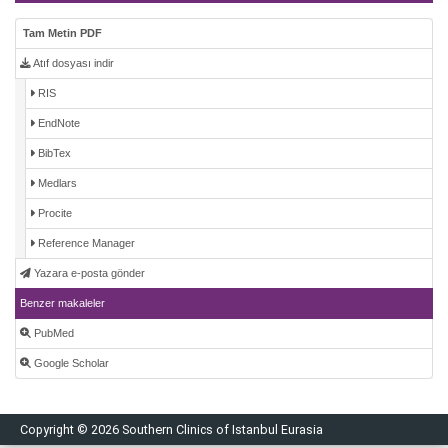
Tam Metin PDF
Atıf dosyası indir
RIS
EndNote
BibTex
Medlars
Procite
Reference Manager
Yazara e-posta gönder
Benzer makaleler
PubMed
Google Scholar
Copyright © 2026 Southern Clinics of Istanbul Eurasia