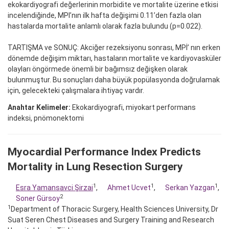
ekokardiyografi değerlerinin morbidite ve mortalite üzerine etkisi
incelendiğinde, MPI’nın ilk hafta değişimi 0.11’den fazla olan
hastalarda mortalite anlamlı olarak fazla bulundu (p=0.022).
TARTIŞMA ve SONUÇ: Akciğer rezeksiyonu sonrası, MPİ’ nın erken
dönemde değişim miktarı, hastaların mortalite ve kardiyovasküler
olayları öngörmede önemli bir bağımsız değişken olarak
bulunmuştur. Bu sonuçları daha büyük popülasyonda doğrulamak
için, gelecekteki çalışmalara ihtiyaç vardır.
Anahtar Kelimeler:
Ekokardiyografi, miyokart performans
indeksi, pnömonektomi
Myocardial Performance Index Predicts
Mortality in Lung Resection Surgery
1
1
1
Esra Yamansavci Şirzai
,
Ahmet Ucvet
,
Serkan Yazgan
,
2
Soner Gürsoy
1
Department of Thoracic Surgery, Health Sciences University, Dr
Suat Seren Chest Diseases and Surgery Training and Research