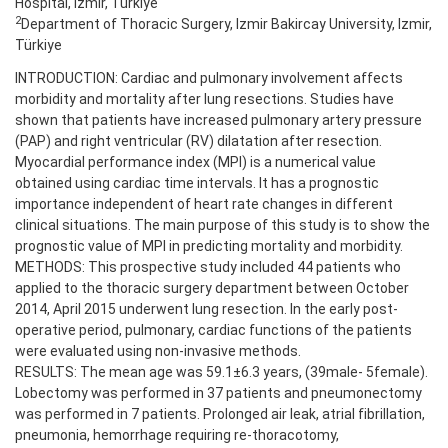
Hospital, Izmir, Türkiye
2
Department of Thoracic Surgery, Izmir Bakircay University, Izmir,
Türkiye
INTRODUCTION: Cardiac and pulmonary involvement affects
morbidity and mortality after lung resections. Studies have
shown that patients have increased pulmonary artery pressure
(PAP) and right ventricular (RV) dilatation after resection.
Myocardial performance index (MPI) is a numerical value
obtained using cardiac time intervals. It has a prognostic
importance independent of heart rate changes in different
clinical situations. The main purpose of this study is to show the
prognostic value of MPI in predicting mortality and morbidity.
METHODS: This prospective study included 44 patients who
applied to the thoracic surgery department between October
2014, April 2015 underwent lung resection. In the early post-
operative period, pulmonary, cardiac functions of the patients
were evaluated using non-invasive methods.
RESULTS: The mean age was 59.1±6.3 years, (39male- 5female).
Lobectomy was performed in 37 patients and pneumonectomy
was performed in 7 patients. Prolonged air leak, atrial fibrillation,
pneumonia, hemorrhage requiring re-thoracotomy,