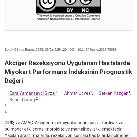
South Clin Ist Euras. 2025; 36(2):
115-120 | DOI:
10.14744/scie.2025.78095
Akciğer Rezeksiyonu Uygulanan Hastalarda
Miyokart Performans İndeksinin Prognostik
Değeri
1
1
1
Esra Yamansavci Şirzai
,
Ahmet Ucvet
,
Serkan Yazgan
,
2
Soner Gürsoy
1
2
GİRİŞ ve AMAÇ: Akciğer rezeksiyonlarından sonra, kardiyak ve
pulmoner etkilenme, morbidite ve mortaliteyi etkilemektedir.
Yapılan araştırmalarda, rezeksiyon sonrası hastalarda pulmoner