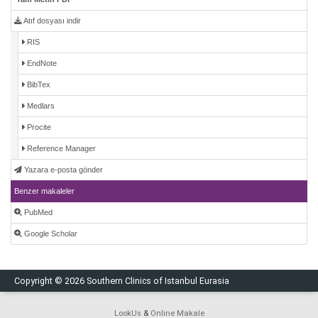
Atıf dosyası indir
RIS
EndNote
BibTex
Medlars
Procite
Reference Manager
Yazara e-posta gönder
Benzer makaleler
PubMed
Google Scholar
Copyright © 2026 Southern Clinics of Istanbul Eurasia
LookUs
&
Online Makale