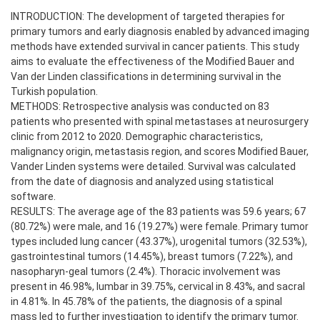
INTRODUCTION: The development of targeted therapies for
primary tumors and early diagnosis enabled by advanced imaging
methods have extended survival in cancer patients. This study
aims to evaluate the effectiveness of the Modified Bauer and
Van der Linden classifications in determining survival in the
Turkish population.
METHODS: Retrospective analysis was conducted on 83
patients who presented with spinal metastases at neurosurgery
clinic from 2012 to 2020. Demographic characteristics,
malignancy origin, metastasis region, and scores Modified Bauer,
Vander Linden systems were detailed. Survival was calculated
from the date of diagnosis and analyzed using statistical
software.
RESULTS: The average age of the 83 patients was 59.6 years; 67
(80.72%) were male, and 16 (19.27%) were female. Primary tumor
types included lung cancer (43.37%), urogenital tumors (32.53%),
gastrointestinal tumors (14.45%), breast tumors (7.22%), and
nasopharyn-geal tumors (2.4%). Thoracic involvement was
present in 46.98%, lumbar in 39.75%, cervical in 8.43%, and sacral
in 4.81%. In 45.78% of the patients, the diagnosis of a spinal
mass led to further investigation to identify the primary tumor.