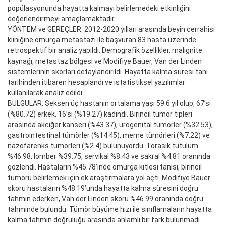
popülasyonunda hayatta kalmayı belirlemedeki etkinliğini
değerlendirmeyi amaçlamaktadır.
YÖNTEM ve GEREÇLER: 2012-2020 yılları arasında beyin cerrahisi
kliniğine omurga metastazı ile başvuran 83 hasta üzerinde
retrospektif bir analiz yapıldı. Demografik özellikler, malignite
kaynağı, metastaz bölgesi ve Modifiye Bauer, Van der Linden
sistemlerinin skorları detaylandırıldı. Hayatta kalma süresi tanı
tarihinden itibaren hesaplandı ve istatistiksel yazılımlar
kullanılarak analiz edildi.
BULGULAR: Seksen üç hastanın ortalama yaşı 59.6 yıl olup, 67’si
(%80.72) erkek, 16’sı (%19.27) kadındı. Birincil tümör tipleri
arasında akciğer kanseri (%43.37), ürogenital tümörler (%32.53),
gastrointestinal tümörler (%14.45), meme tümörleri (%7.22) ve
nazofarenks tümörleri (%2.4) bulunuyordu. Torasik tutulum
%46.98, lomber %39.75, servikal %8.43 ve sakral %4.81 oranında
gözlendi. Hastaların %45.78’inde omurga kitlesi tanısı, birincil
tümörü belirlemek için ek araştırmalara yol açtı. Modifiye Bauer
skoru hastaların %48.19’unda hayatta kalma süresini doğru
tahmin ederken, Van der Linden skoru %46.99 oranında doğru
tahminde bulundu. Tümör büyüme hızı ile sınıflamaların hayatta
kalma tahmin doğruluğu arasında anlamlı bir fark bulunmadı.