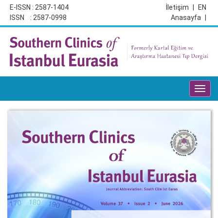
E-ISSN : 2587-1404
İletişim
|
EN
ISSN : 2587-0998
Anasayfa
|
Toggl