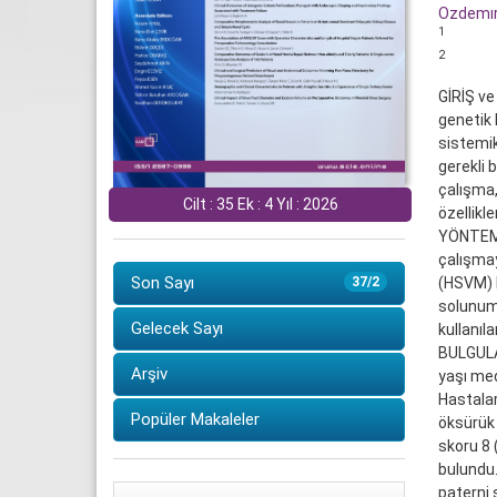
Ozdemır
1
2
GİRİŞ ve
genetik 
sistemik
gerekli b
çalışma,
Cilt : 35 Ek : 4 Yıl : 2026
özellikl
YÖNTEM v
çalışmay
Son Sayı
(HSVM) b
37/2
solunum 
Gelecek Sayı
kullanıla
BULGULAR
Arşiv
yaşı med
Hastalar
Popüler Makaleler
öksürük 
skoru 8 
bulundu.
paterni 