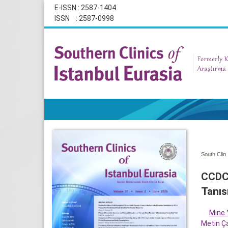
E-ISSN : 2587-1404
ISSN : 2587-0998
South Clin 
CCDC4
Tanıs
Mine 
Metin Ç