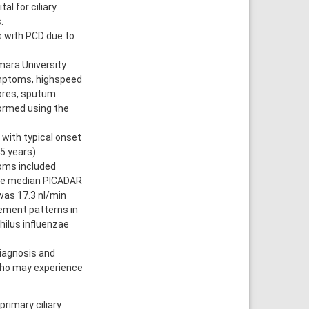
al for ciliary
.
s with PCD due to
mara University
symptoms, highspeed
cores, sputum
formed using the
with typical onset
5 years).
oms included
The median PICADAR
was 17.3 nl/min
ement patterns in
hilus influenzae
iagnosis and
who may experience
rimary ciliary