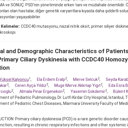
A ve SONUÇ: PSD’nin yönetiminde erken tanı ve müdahale önemlidir. Ö
ları olan hastalar, diğer genetik varyantlara kıyasla daha şiddetli so
syonları yaşayabilirler.
 Kelimeler:
CCDC40 mutasyonu, nazal nitrik oksit, primer siliyer diskinez
kroskopi.
cal and Demographic Characteristics of Patient
Primary Ciliary Dyskinesia with CCDC40 Homoz
tion
1
2
2
Yüksel Kalyoncu
,
Ela Erdem Eralp
,
Merve Selcuk
,
Seyda Karab
2
2
2
akar
,
Ceren Ayça Yıldız
,
Muge Merve Akkıtap Yıgıt
,
Eda Esra B
2
2
2
cıoglu
,
Almala Pınar Ergenekon
,
Yasemin Gokdemir
,
Bülent 
ent of Pediatric Pulmonology, Dr. Lutfi Kirdar City Hospital, Istanbul, T
ent of Pediatric Chest Diseases, Marmara University Faculty of Medic
TION: Primary ciliary dyskinesia (PCD) is a rare genetic disorder cau
function, resulting in chronic respiratory infections and other systemi