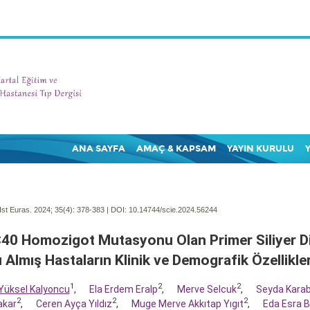
ANA SAYFA
AMAÇ & KAPSAM
YAYIN KURULU
Ist Euras. 2024; 35(4):
378-383 | DOI:
10.14744/scie.2024.56244
0 Homozigot Mutasyonu Olan Primer Siliyer Di
ı Almış Hastaların Klinik ve Demografik Özellikler
1
2
2
Yüksel Kalyoncu
,
Ela Erdem Eralp
,
Merve Selcuk
,
Seyda Karab
2
2
2
akar
,
Ceren Ayça Yıldız
,
Muge Merve Akkıtap Yıgıt
,
Eda Esra B