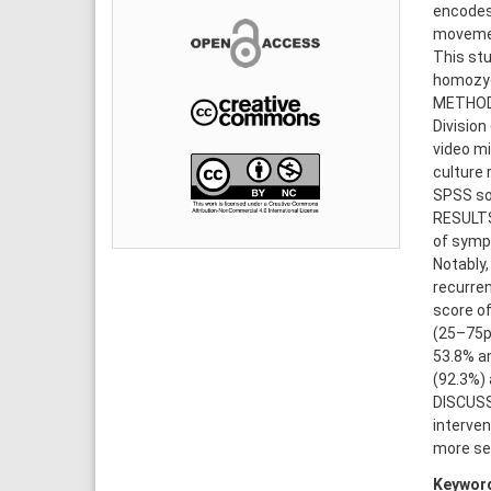
encodes 
movemen
This stu
homozyg
METHODS
Division
video mi
culture 
SPSS so
RESULTS:
of sympt
Notably
recurren
score of
(25–75p,
53.8% an
(92.3%)
DISCUSS
interven
more sev
Keywor