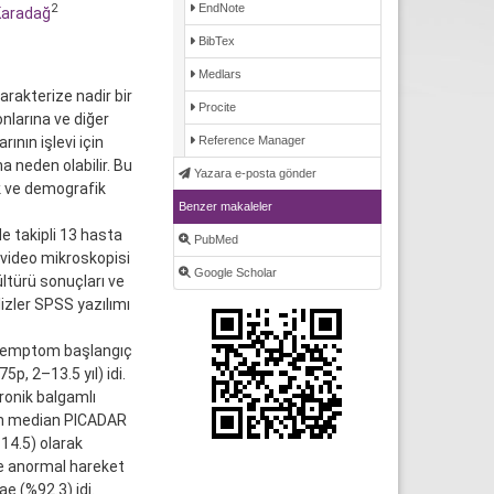
EndNote
2
Karadağ
BibTex
Medlars
arakterize nadir bir
Procite
nlarına ve diğer
ının işlevi için
Reference Manager
na neden olabilir. Bu
Yazara e-posta gönder
k ve demografik
Benzer makaleler
 takipli 13 hasta
PubMed
ı video mikroskopisi
Google Scholar
ültürü sonuçları ve
izler SPSS yazılımı
 semptom başlangıç
p, 2–13.5 yıl) idi.
ronik balgamlı
rın median PICADAR
14.5) olarak
se anormal hareket
e (%92.3) idi.