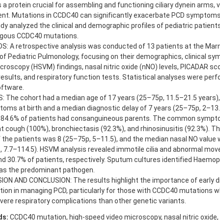
a protein crucial for assembling and functioning ciliary dynein arms, vit
t. Mutations in CCDC40 can significantly exacerbate PCD symptoms
dy analyzed the clinical and demographic profiles of pediatric patient
ous CCDC40 mutations.
: A retrospective analysis was conducted of 13 patients at the Mar
 of Pediatric Pulmonology, focusing on their demographics, clinical 
croscopy (HSVM) findings, nasal nitric oxide (nNO) levels, PICADAR s
results, and respiratory function tests. Statistical analyses were per
ftware.
 The cohort had a median age of 17 years (25–75p, 11.5–21.5 years), 
oms at birth and a median diagnostic delay of 7 years (25–75p, 2–13.
, 84.6% of patients had consanguineous parents. The common sympt
t cough (100%), bronchiectasis (92.3%), and rhinosinusitis (92.3%). 
 the patients was 8 (25–75p, 5–11.5), and the median nasal NO value 
 7.7–114.5). HSVM analysis revealed immotile cilia and abnormal mov
d 30.7% of patients, respectively. Sputum cultures identified Haemop
 as the predominant pathogen.
ION AND CONCLUSION: The results highlight the importance of early d
tion in managing PCD, particularly for those with CCDC40 mutations 
ere respiratory complications than other genetic variants.
ds:
CCDC40 mutation, high-speed video microscopy, nasal nitric oxide, p