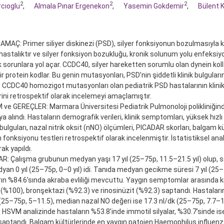
2
2
2
cıoglu
,
Almala Pınar Ergenekon
,
Yasemin Gokdemir
,
Bülent 
 AMAÇ: Primer siliyer diskinezi (PSD), silyer fonksiyonun bozulmasıyla k
hastalıktır ve silyer fonksiyon bozukluğu, kronik solunum yolu enfeksiyo
 sorunlara yol açar. CCDC40, silyer hareketten sorumlu olan dynein kollar
ir protein kodlar. Bu genin mutasyonları, PSD’nin şiddetli klinik bulguları
 CCDC40 homozigot mutasyonları olan pediatrik PSD hastalarının klini
erini retrospektif olarak incelemeyi amaçlamıştır.
e GEREÇLER: Marmara Üniversitesi Pediatrik Pulmonoloji polikliniğinde
a alındı. Hastaların demografik verileri, klinik semptomları, yüksek hızl
ulguları, nazal nitrik oksit (nNO) ölçümleri, PICADAR skorları, balgam k
fonksiyonu testleri retrospektif olarak incelenmiştir. İstatistiksel anal
rak yapıldı.
: Çalışma grubunun medyan yaşı 17 yıl (25–75p, 11.5–21.5 yıl) olup,
yan 0 yıl (25–75p, 0–0 yıl) idi. Tanıda medyan gecikme süresi 7 yıl (25–75
ın %84.6’sında akraba evliliği mevcuttu. Yaygın semptomlar arasında k
(%100), bronşektazi (%92.3) ve rinosinüzit (%92.3) saptandı. Hastala
(25–75p, 5–11.5), median nazal NO değeri ise 17.3 nl/dk (25–75p, 7.7–1
 HSVM analizinde hastaların %53.8’inde immotil silyalar, %30.7’sinde i
saptandı. Balgam kültürlerinde en yaygın patojen Haemophilus influenza