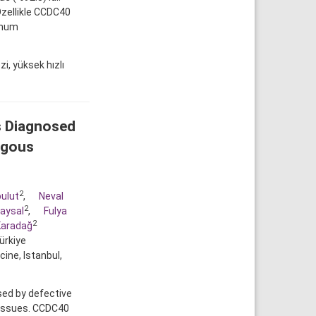
zellikle CCDC40
lunum
i, yüksek hızlı
s Diagnosed
ygous
2
ulut
,
Neval
2
aysal
,
Fulya
2
Karadağ
ürkiye
ine, Istanbul,
sed by defective
c issues. CCDC40