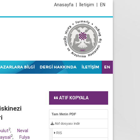
Anasayfa
|
İletişim
|
EN
YAZARLARA BİLGİ
DERGİ HAKKINDA
İLETİŞİM
EN
ATIF KOPYALA
skinezi
Tam Metin PDF
i
Atıf dosyası indir
2
ulut
,
Neval
RIS
2
aysal
,
Fulya