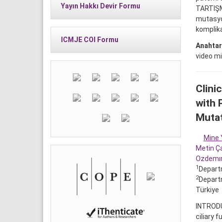
Yayın Hakkı Devir Formu
TARTIŞM
mutasyon
komplika
ICMJE COI Formu
Anahtar
video mi
Clini
with 
Muta
Mine 
Metin Ç
Ozdemır
1
Departm
2
Departm
Türkiye
INTRODUC
ciliary 