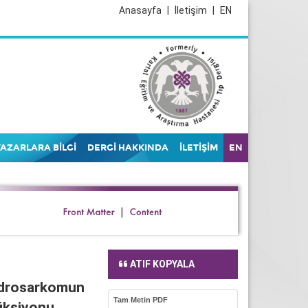
Anasayfa
|
İletişim
|
EN
YAZARLARA BİLGİ
DERGİ HAKKINDA
İLETİŞİM
EN
ATIF KOPYALA
ndrosarkomun
Tam Metin PDF
üksiyonu