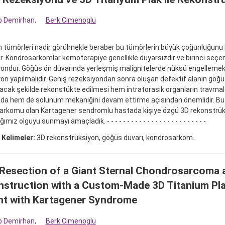
p Demirhan
,
Berk Cimenoglu
 tümörleri nadir görülmekle beraber bu tümörlerin büyük çoğunluğunu
r. Kondrosarkomlar kemoterapiye genellikle duyarsızdır ve birinci seçe
ondur. Göğüs ön duvarında yerleşmiş malignitelerde nüksü engellemek 
on yapılmalıdır. Geniş rezeksiyondan sonra oluşan defektif alanın göğüs 
ak şekilde rekonstükte edilmesi hem intratorasik organların travmalar
da hem de solunum mekaniğini devam ettirme açısından önemlidir. Bu 
arkomu olan Kartagener sendromlu hastada kişiye özgü 3D rekonstrü
mız olguyu sunmayı amaçladık. - - - - - - - - - - - - - - - - - - - - - - - - -
 Kelimeler:
3D rekonstrüksiyon, göğüs duvarı, kondrosarkom.
Resection of a Giant Sternal Chondrosarcoma 
struction with a Custom-Made 3D Titanium Plat
nt with Kartagener Syndrome
p Demirhan
,
Berk Cimenoglu