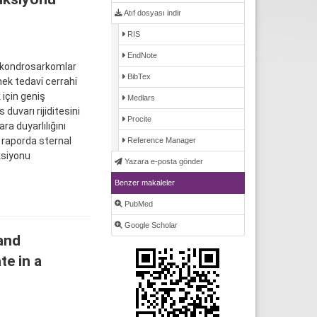
Atıf dosyası indir
RIS
EndNote
 kondrosarkomlar
BibTex
nek tedavi cerrahi
için geniş
Medlars
duvarı rijiditesini
Procite
a duyarlılığını
raporda sternal
Reference Manager
ksiyonu
Yazara e-posta gönder
Benzer makaleler
PubMed
Google Scholar
and
e in a