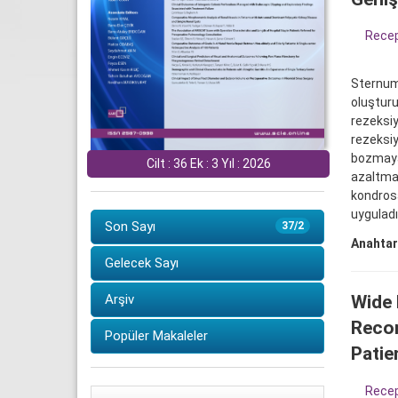
Rece
Sternum
oluşturu
rezeksiy
rezeksiy
bozmayac
Cilt : 36 Ek : 3 Yıl : 2026
azaltma
kondros
uyguladığı
Son Sayı
37/2
Anahtar
Gelecek Sayı
Wide 
Arşiv
Recon
Popüler Makaleler
Patie
Rece