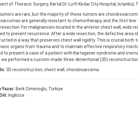
nt of Thoracic Surgery, Kartal Dr. Lutfi Kirdar City Hospital, Istanbul, 
tumors are rare, but the majority of these tumors are chondrosarcom
arcomas are generally resistant to chemotherapy, and the first-line 
 resection. For malignancies located in the anterior chest wall, wide r
d to prevent recurrence. After a wide resection, the defective area s
ucted in a way that preserves chest wall rigidity. This is crucial both 
racic organs from trauma and to maintain effective respiratory mechan
d to present a case of a patient with Kartagener syndrome and ster
 we performed a custom-made three-dimentional (3D) reconstruction
ds:
3D reconstruction, chest wall, chondosarcoma.
 Yazar:
Berk Cimenoglu, Türkiye
ili:
İngilizce