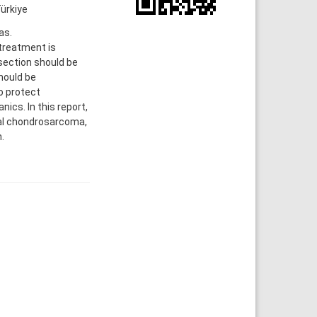
Türkiye
as.
treatment is
esection should be
hould be
to protect
ics. In this report,
nal chondrosarcoma,
.