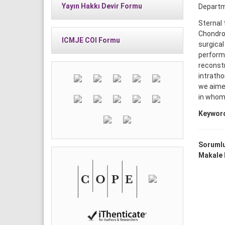
Yayın Hakkı Devir Formu
Departme
Sternal 
Chondros
ICMJE COI Formu
surgical
performe
reconstr
intratho
we aime
in whom
Keywor
Sorumlu
Makale D