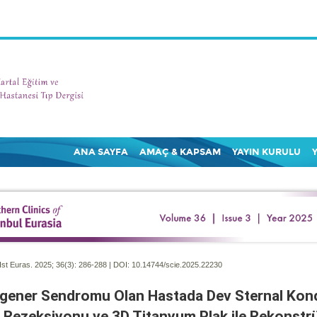
ANA SAYFA
AMAÇ & KAPSAM
YAYIN KURULU
Ist Euras. 2025; 36(3):
286-288 | DOI:
10.14744/scie.2025.22230
gener Sendromu Olan Hastada Dev Sternal Ko
 Rezeksiyonu ve 3D Titanyum Plak ile Rekonstr