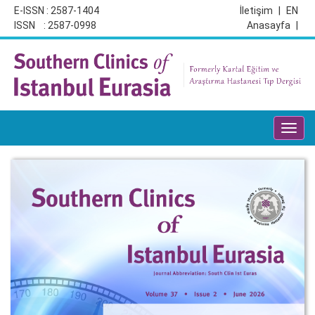
E-ISSN : 2587-1404
İletişim
|
EN
ISSN : 2587-0998
Anasayfa
|
Toggl