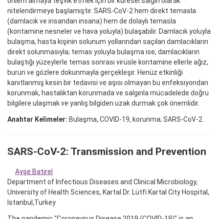
önlem almaya teşvik etmek için bir küresel salgın olarak
nitelendirmeye başlamıştır. SARS-CoV-2 hem direkt temasla
(damlacık ve insandan insana) hem de dolaylı temasla
(kontamine nesneler ve hava yoluyla) bulaşabilir. Damlacık yoluyla
bulaşma, hasta kişinin solunum yollarından saçılan damlacıkların
direkt solunmasıyla; temas yoluyla bulaşma ise, damlacıkların
bulaştığı yüzeylerle temas sonrası virüsle kontamine ellerle ağız,
burun ve gözlere dokunmayla gerçekleşir. Henüz etkinliği
kanıtlanmış kesin bir tedavisi ve aşısı olmayan bu enfeksiyondan
korunmak, hastalıktan korunmada ve salgınla mücadelede doğru
bilgilere ulaşmak ve yanlış bilgiden uzak durmak çok önemlidir.
Anahtar Kelimeler:
Bulaşma, COVID-19, korunma; SARS-CoV-2.
SARS-CoV-2: Transmission and Prevention
Ayşe Batırel
Department of Infectious Diseases and Clinical Microbiology,
University of Health Sciences, Kartal Dr. Lütfi Kartal City Hospital,
Istanbul,Turkey
The pandemic “Coronavirus Disease 2019 (COVID-19)” is an