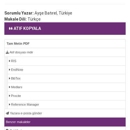
Sorumlu Yazar:
Ayşe Batırel, Türkiye
Makale Dili:
Türkçe
ATIF KOPYALA
Tam Metin PDF
Atıf dosyası indir
RIS
EndNote
BibTex
Medlars
Procite
Reference Manager
Yazara e-posta gönder
Benzer makaleler