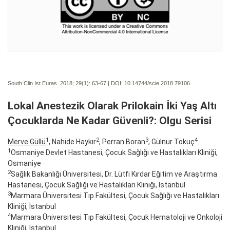
South Clin Ist Euras. 2018; 29(1):
63-67 | DOI:
10.14744/scie.2018.79106
Lokal Anestezik Olarak Prilokain İki Yaş Altı
Çocuklarda Ne Kadar Güvenli?: Olgu Serisi
1
2
3
4
Merve Güllü
, Nahide Haykır
, Perran Boran
, Gülnur Tokuç
1
Osmaniye Devlet Hastanesi, Çocuk Sağlığı ve Hastalıkları Kliniği,
Osmaniye
2
Sağlık Bakanlığı Üniversitesi, Dr. Lütfi Kırdar Eğitim ve Araştırma
Hastanesi, Çocuk Sağlığı ve Hastalıkları Kliniği, İstanbul
3
Marmara Üniversitesi Tıp Fakültesi, Çocuk Sağlığı ve Hastalıkları
Kliniği, İstanbul
4
Marmara Üniversitesi Tıp Fakültesi, Çocuk Hematoloji ve Onkoloji
Kliniği, İstanbul