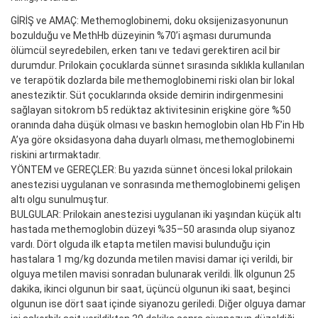
GİRİŞ ve AMAÇ: Methemoglobinemi, doku oksijenizasyonunun
bozulduğu ve MethHb düzeyinin %70’i aşması durumunda
ölümcül seyredebilen, erken tanı ve tedavi gerektiren acil bir
durumdur. Prilokain çocuklarda sünnet sırasında sıklıkla kullanılan
ve terapötik dozlarda bile methemoglobinemi riski olan bir lokal
anesteziktir. Süt çocuklarında okside demirin indirgenmesini
sağlayan sitokrom b5 redüktaz aktivitesinin erişkine göre %50
oranında daha düşük olması ve baskın hemoglobin olan Hb F’in Hb
A’ya göre oksidasyona daha duyarlı olması, methemoglobinemi
riskini artırmaktadır.
YÖNTEM ve GEREÇLER: Bu yazıda sünnet öncesi lokal prilokain
anestezisi uygulanan ve sonrasında methemoglobinemi gelişen
altı olgu sunulmuştur.
BULGULAR: Prilokain anestezisi uygulanan iki yaşından küçük altı
hastada methemoglobin düzeyi %35–50 arasında olup siyanoz
vardı. Dört olguda ilk etapta metilen mavisi bulunduğu için
hastalara 1 mg/kg dozunda metilen mavisi damar içi verildi, bir
olguya metilen mavisi sonradan bulunarak verildi. İlk olgunun 25
dakika, ikinci olgunun bir saat, üçüncü olgunun iki saat, beşinci
olgunun ise dört saat içinde siyanozu geriledi. Diğer olguya damar