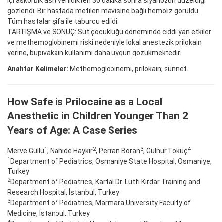
içi askorbik asit verildikten 30 dakika sonra siyanozun düzeldiği
gözlendi. Bir hastada metilen mavisine bağlı hemoliz görüldü.
Tüm hastalar şifa ile taburcu edildi.
TARTIŞMA ve SONUÇ: Süt çocukluğu döneminde ciddi yan etkiler
ve methemoglobinemi riski nedeniyle lokal anestezik prilokain
yerine, bupivakain kullanımı daha uygun gözükmektedir.
Anahtar Kelimeler:
Methemoglobinemi, prilokain; sünnet.
How Safe is Prilocaine as a Local
Anesthetic in Children Younger Than 2
Years of Age: A Case Series
1
2
3
4
Merve Güllü
, Nahide Haykır
, Perran Boran
, Gülnur Tokuç
1
Department of Pediatrics, Osmaniye State Hospital, Osmaniye,
Turkey
2
Department of Pediatrics, Kartal Dr. Lütfi Kırdar Training and
Research Hospital, İstanbul, Turkey
3
Department of Pediatrics, Marmara University Faculty of
Medicine, İstanbul, Turkey
4