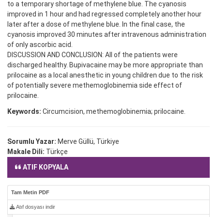
to a temporary shortage of methylene blue. The cyanosis
improved in 1 hour and had regressed completely another hour
later after a dose of methylene blue. In the final case, the
cyanosis improved 30 minutes after intravenous administration
of only ascorbic acid.
DISCUSSION AND CONCLUSION: All of the patients were
discharged healthy. Bupivacaine may be more appropriate than
prilocaine as a local anesthetic in young children due to the risk
of potentially severe methemoglobinemia side effect of
prilocaine.
Keywords:
Circumcision, methemoglobinemia; prilocaine.
Sorumlu Yazar:
Merve Güllü, Türkiye
Makale Dili:
Türkçe
ATIF KOPYALA
Tam Metin PDF
Atıf dosyası indir