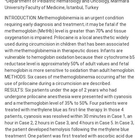
Department of Pediatric Hematology and Oncology, Marmara
University Faculty of Medicine, İstanbul, Turkey
INTRODUCTION: Methemoglobinemia is an urgent condition
requiring early diagnosis and treatment; it may be fatal if the
methemoglobin (MetHb) level is greater than 70% and tissue
oxygenation is impaired. Prilocaine is a local anesthetic widely
used during circumcision in children that has been associated
with methemoglobinemia in therapeutic doses. Infants are
vulnerable to hemoglobin oxidation because their cytochrome b5
reductase level is approximately 50% of adult values and fetal
hemoglobin is more sensitive to oxidation than adult hemoglobin.
METHODS: Six cases of methemoglobinemia occurring after the
use of prilocaine during a circumcision are described.
RESULTS: Six patients under the age of 2 years who had
undergone prilocaine anesthesia were presented with cyanosis
and a methemoglobin level of 35% to 50%. Four patients were
treated with methylene blue as first-line therapy. In those 4
patients, cyanosis was resolved within 30 minutes in Case 1, an
hour in Case 2, 2 hours in Case 3, and 4 hours in Case 5. In Case 3,
the patient developed hemolysis following the methylene blue
treatment. One patient was first treated with ascorbic acid due