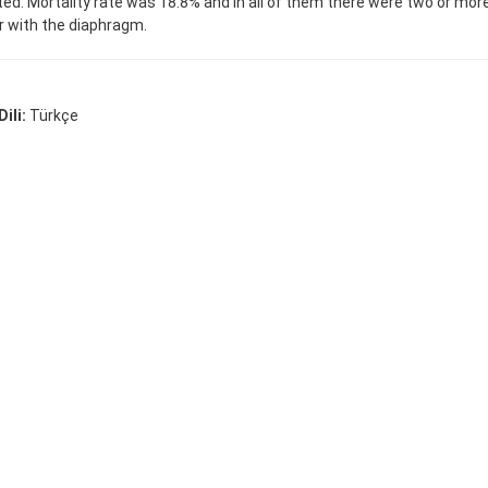
ed. Mortality rate was 18.8% and in all of them there were two or more
r with the diaphragm.
ili:
Türkçe