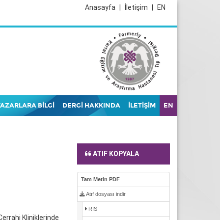
Anasayfa
|
İletişim
|
EN
YAZARLARA BİLGİ
DERGİ HAKKINDA
İLETİŞİM
EN
ATIF KOPYALA
Tam Metin PDF
Atıf dosyası indir
RIS
errahi Kliniklerinde