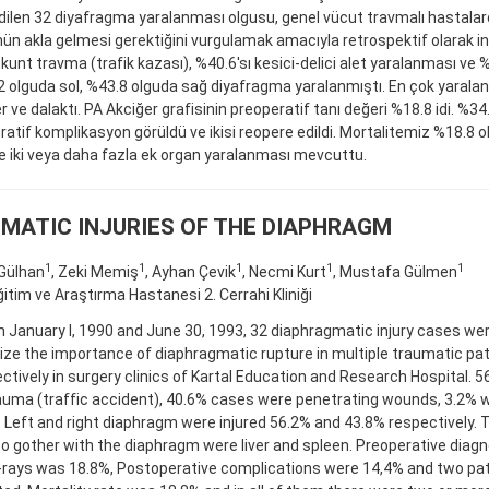
dilen 32 diyafragma yaralanması olgusu, genel vücut travmalı hastala
ün akla gelmesi gerektiğini vurgulamak amacıyla retrospektif olarak inc
 kunt travma (trafik kazası), %40.6'sı kesici-delici alet yaralanması ve
.2 olguda sol, %43.8 olguda sağ diyafragma yaralanmıştı. En çok yarala
r ve dalaktı. PA Akciğer grafisinin preoperatif tanı değeri %18.8 idi. %34
atif komplikasyon görüldü ve ikisi reopere edildi. Mortalitemiz %18.8 ol
 iki veya daha fazla ek organ yaralanması mevcuttu.
MATIC INJURIES OF THE DIAPHRAGM
1
1
1
1
1
 Gülhan
, Zeki Memiş
, Ayhan Çevik
, Necmi Kurt
, Mustafa Gülmen
ğitim ve Araştırma Hastanesi 2. Cerrahi Kliniği
January l, 1990 and June 30, 1993, 32 diaphragmatic injury cases we
e the importance of diaphragmatic rupture in multiple traumatic pa
ctively in surgery clinics of Kartal Education and Research Hospital. 
auma (traffic accident), 40.6% cases were penetrating wounds, 3.2% 
Left and right diaphragm were injured 56.2% and 43.8% respectively. 
o gother with the diaphragm were liver and spleen. Preoperative diagn
-rays was 18.8%, Postoperative complications were 14,4% and two pa