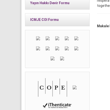
reoperat
Yayın Hakkı Devir Formu
togethe
ICMJE COI Formu
Makale D