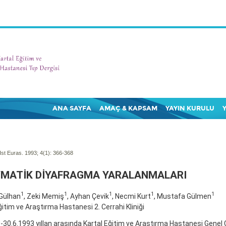
ANA SAYFA
AMAÇ & KAPSAM
YAYIN KURULU
Ist Euras. 1993; 4(1):
366-368
MATİK DİYAFRAGMA YARALANMALARI
1
1
1
1
1
 Gülhan
, Zeki Memiş
, Ayhan Çevik
, Necmi Kurt
, Mustafa Gülmen
ğitim ve Araştırma Hastanesi 2. Cerrahi Kliniği
-30.6.1993 yıllan arasında Kartal Eğitim ve Araştırma Hastanesi Genel C