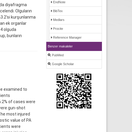
EndNote
rda diyafragma
elendi. Olguların
BibTex
 %3.2'si kurşunlanma
Medlars
nan ek organlar
Procite
.4 olguda
up, bunların
Reference Manager
Benzer makaleler
PubMed
Google Scholar
re examined to
tients
56.2% of cases were
were gun-shot
The most injured
ostic value of PA
tients were