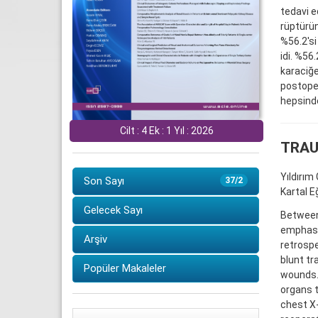
tedavi e
rüptürün
%56.2'si
idi. %56
karaciğe
postoper
hepsinde
Cilt : 4 Ek : 1 Yıl : 2026
TRAU
Yıldırım
Son Sayı
37/2
Kartal E
Gelecek Sayı
Between 
emphasiz
Arşiv
retrospe
blunt tr
Popüler Makaleler
wounds. 
organs t
chest X