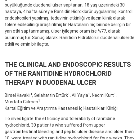
büyüklüğünde duodenal ülser saptanan, 18 yaş üzerindeki 30
hastaya, 4 hafta süreyle Rantidin Hidroklorür uygulanmış, kontrol
endoskopileri yapılmış, tedavinin etkinliği ve ilacın klinik olarak
tolere edilebilirliği araştırılmıştır. Hastaların hiç birinde belirgin bir
yan etki saptanmamış, ülser iyileşme oram ise %77, olarak
bulunmuştur. Sonuç olarak, Ranitidin Hidroklorür duodenal ülserde
etkili ve emin bir ilaçtır.
THE CLINICAL AND ENDOSCOPIC RESULTS
OF THE RANITIDINE HYDROCHLORID
THERAPY IN DUODENAL ULCER
1
1
1
1
Birsel Kavaklı
, Selahattin Ertürk
, Ali Yayla
, Necmi Kurt
,
1
Mustafa Gülmen
Kartal Eğitim ve Araştırma Hastanesi İç Hastalıkları Kliniği
To investigate the efficiacy and tolerability of ranitidine
hydrochlorid, 30 patients who suffered from upper
gastrointestinal bleeding and peptic ulcer disease and older then
18, were treated with ranitidine hydrochlorid for four weeks. They