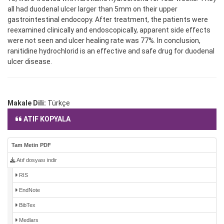
all had duodenal ulcer larger than 5mm on their upper
gastrointestinal endocopy. After treatment, the patients were
reexamined clinically and endoscopically, apparent side effects
were not seen and ulcer healing rate was 77%. In conclusion,
ranitidine hydrochlorid is an effective and safe drug for duodenal
ulcer disease.
Makale Dili:
Türkçe
ATIF KOPYALA
Tam Metin PDF
Atıf dosyası indir
RIS
EndNote
BibTex
Medlars