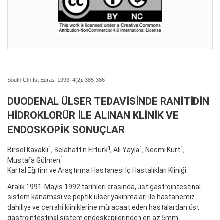
South Clin Ist Euras. 1993; 4(2):
385-386
DUODENAL ÜLSER TEDAVİSİNDE RANİTİDİN
HİDROKLORÜR İLE ALINAN KLİNİK VE
ENDOSKOPİK SONUÇLAR
1
1
1
1
Birsel Kavaklı
, Selahattin Ertürk
, Ali Yayla
, Necmi Kurt
,
1
Mustafa Gülmen
Kartal Eğitim ve Araştırma Hastanesi İç Hastalıkları Kliniği
Aralık 1991-Mayıs 1992 tarihleri arasında, üst gastrointestinal
sistem kanaması ve peptik ülser yakınmaları ile hastanemiz
dahiliye ve cerrahi kliniklerine müracaat eden hastalardan üst
gastrointestinal sistem endoskopilerinden en az 5mm