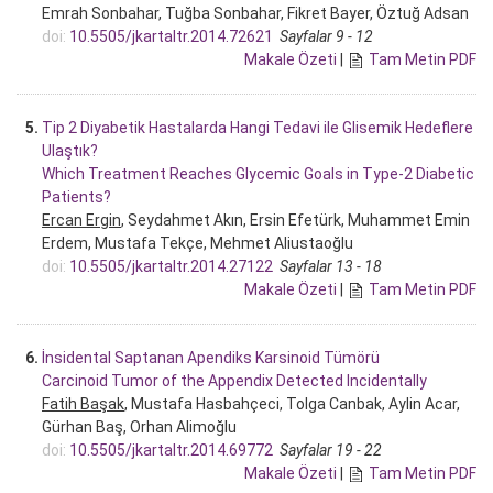
Emrah Sonbahar, Tuğba Sonbahar, Fikret Bayer, Öztuğ Adsan
doi:
10.5505/jkartaltr.2014.72621
Sayfalar 9 - 12
Makale Özeti
|
Tam Metin PDF
5.
Tip 2 Diyabetik Hastalarda Hangi Tedavi ile Glisemik Hedeflere
Ulaştık?
Which Treatment Reaches Glycemic Goals in Type-2 Diabetic
Patients?
Ercan Ergin
, Seydahmet Akın, Ersin Efetürk, Muhammet Emin
Erdem, Mustafa Tekçe, Mehmet Aliustaoğlu
doi:
10.5505/jkartaltr.2014.27122
Sayfalar 13 - 18
Makale Özeti
|
Tam Metin PDF
6.
İnsidental Saptanan Apendiks Karsinoid Tümörü
Carcinoid Tumor of the Appendix Detected Incidentally
Fatih Başak
, Mustafa Hasbahçeci, Tolga Canbak, Aylin Acar,
Gürhan Baş, Orhan Alimoğlu
doi:
10.5505/jkartaltr.2014.69772
Sayfalar 19 - 22
Makale Özeti
|
Tam Metin PDF