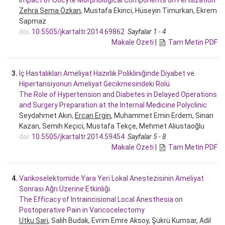
Zehra Sema Özkan
, Mustafa Ekinci, Hüseyin Timurkan, Ekrem
Sapmaz
doi:
10.5505/jkartaltr.2014.69862
Sayfalar 1 - 4
Makale Özeti
|
Tam Metin PDF
3.
İç Hastalıkları Ameliyat Hazırlık Polikliniğinde Diyabet ve
Hipertansiyonun Ameliyat Gecikmesindeki Rolü
The Role of Hypertension and Diabetes in Delayed Operations
and Surgery Preparation at the Internal Medicine Polyclinic
Seydahmet Akın,
Ercan Ergin
, Muhammet Emin Erdem, Sinan
Kazan, Semih Keçici, Mustafa Tekçe, Mehmet Aliustaoğlu
doi:
10.5505/jkartaltr.2014.59454
Sayfalar 5 - 8
Makale Özeti
|
Tam Metin PDF
4.
Varikoselektomide Yara Yeri Lokal Anestezisinin Ameliyat
Sonrası Ağrı Üzerine Etkinliği
The Efficacy of Intraincisional Local Anesthesia on
Postoperative Pain in Varicocelectomy
Utku Sari
, Salih Budak, Evrim Emre Aksoy, Şükrü Kumsar, Adil