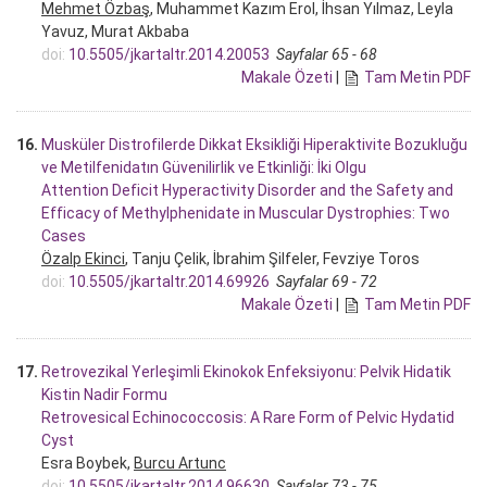
Mehmet Özbaş
, Muhammet Kazım Erol, İhsan Yılmaz, Leyla
Yavuz, Murat Akbaba
doi:
10.5505/jkartaltr.2014.20053
Sayfalar 65 - 68
Makale Özeti
|
Tam Metin PDF
16.
Musküler Distrofilerde Dikkat Eksikliği Hiperaktivite Bozukluğu
ve Metilfenidatın Güvenilirlik ve Etkinliği: İki Olgu
Attention Deficit Hyperactivity Disorder and the Safety and
Efficacy of Methylphenidate in Muscular Dystrophies: Two
Cases
Özalp Ekinci
, Tanju Çelik, İbrahim Şilfeler, Fevziye Toros
doi:
10.5505/jkartaltr.2014.69926
Sayfalar 69 - 72
Makale Özeti
|
Tam Metin PDF
17.
Retrovezikal Yerleşimli Ekinokok Enfeksiyonu: Pelvik Hidatik
Kistin Nadir Formu
Retrovesical Echinococcosis: A Rare Form of Pelvic Hydatid
Cyst
Esra Boybek,
Burcu Artunc
doi:
10.5505/jkartaltr.2014.96630
Sayfalar 73 - 75