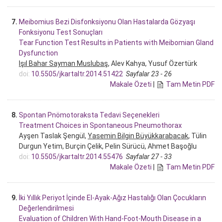
7.
Meibomius Bezi Disfonksiyonu Olan Hastalarda Gözyaşı
Fonksiyonu Test Sonuçları
Tear Function Test Results in Patients with Meibomian Gland
Dysfunction
Işıl Bahar Sayman Muslubaş
, Alev Kahya, Yusuf Özertürk
doi:
10.5505/jkartaltr.2014.51422
Sayfalar 23 - 26
Makale Özeti
|
Tam Metin PDF
8.
Spontan Pnömotoraksta Tedavi Seçenekleri
Treatment Choices in Spontaneous Pneumothorax
Ayşen Taslak Şengül,
Yasemin Bilgin Büyükkarabacak
, Tülin
Durgun Yetim, Burçin Çelik, Pelin Sürücü, Ahmet Başoğlu
doi:
10.5505/jkartaltr.2014.55476
Sayfalar 27 - 33
Makale Özeti
|
Tam Metin PDF
9.
İki Yıllık Periyot İçinde El-Ayak-Ağız Hastalığı Olan Çocukların
Değerlendirilmesi
Evaluation of Children With Hand-Foot-Mouth Disease in a