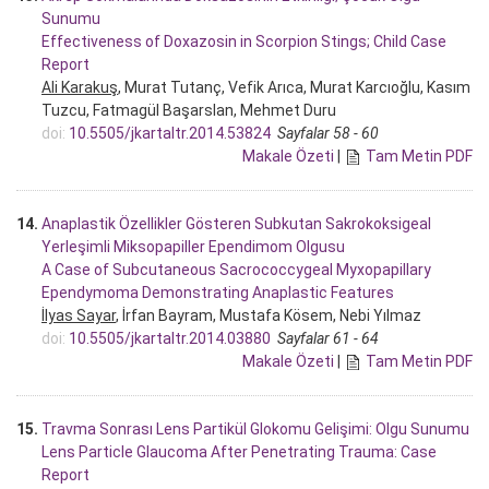
Sunumu
Effectiveness of Doxazosin in Scorpion Stings; Child Case
Report
Ali Karakuş
, Murat Tutanç, Vefik Arıca, Murat Karcıoğlu, Kasım
Tuzcu, Fatmagül Başarslan, Mehmet Duru
doi:
10.5505/jkartaltr.2014.53824
Sayfalar 58 - 60
Makale Özeti
|
Tam Metin PDF
14.
Anaplastik Özellikler Gösteren Subkutan Sakrokoksigeal
Yerleşimli Miksopapiller Ependimom Olgusu
A Case of Subcutaneous Sacrococcygeal Myxopapillary
Ependymoma Demonstrating Anaplastic Features
İlyas Sayar
, İrfan Bayram, Mustafa Kösem, Nebi Yılmaz
doi:
10.5505/jkartaltr.2014.03880
Sayfalar 61 - 64
Makale Özeti
|
Tam Metin PDF
15.
Travma Sonrası Lens Partikül Glokomu Gelişimi: Olgu Sunumu
Lens Particle Glaucoma After Penetrating Trauma: Case
Report