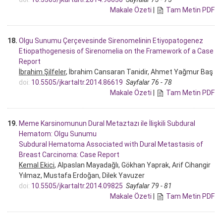
Makale Özeti
|
Tam Metin PDF
18.
Olgu Sunumu Çerçevesinde Sirenomelinin Etiyopatogenez
Etiopathogenesis of Sirenomelia on the Framework of a Case
Report
İbrahim Şilfeler
, İbrahim Cansaran Tanidir, Ahmet Yağmur Baş
doi:
10.5505/jkartaltr.2014.86619
Sayfalar 76 - 78
Makale Özeti
|
Tam Metin PDF
19.
Meme Karsinomunun Dural Metaztazı ile İlişkili Subdural
Hematom: Olgu Sunumu
Subdural Hematoma Associated with Dural Metastasis of
Breast Carcinoma: Case Report
Kemal Ekici
, Alpaslan Mayadağlı, Gökhan Yaprak, Arif Cihangir
Yılmaz, Mustafa Erdoğan, Dilek Yavuzer
doi:
10.5505/jkartaltr.2014.09825
Sayfalar 79 - 81
Makale Özeti
|
Tam Metin PDF