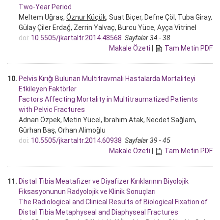
Two-Year Period
Meltem Uğraş,
Öznur Küçük
, Suat Biçer, Defne Çöl, Tuba Giray,
Gülay Çiler Erdağ, Zerrin Yalvaç, Burcu Yüce, Ayça Vitrinel
doi:
10.5505/jkartaltr.2014.48568
Sayfalar 34 - 38
Makale Özeti
|
Tam Metin PDF
10.
Pelvis Kırığı Bulunan Multitravmalı Hastalarda Mortaliteyi
Etkileyen Faktörler
Factors Affecting Mortality in Multitraumatized Patients
with Pelvic Fractures
Adnan Özpek
, Metin Yücel, İbrahim Atak, Necdet Sağlam,
Gürhan Baş, Orhan Alimoğlu
doi:
10.5505/jkartaltr.2014.60938
Sayfalar 39 - 45
Makale Özeti
|
Tam Metin PDF
11.
Distal Tibia Meatafizer ve Diyafizer Kırıklarının Biyolojik
Fiksasyonunun Radyolojik ve Klinik Sonuçları
The Radiological and Clinical Results of Biological Fixation of
Distal Tibia Metaphyseal and Diaphyseal Fractures