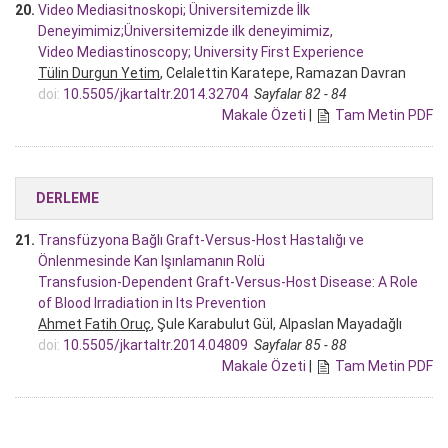
20.
Video Mediasitnoskopi; Üniversitemizde İlk
Deneyimimiz;Üniversitemizde ilk deneyimimiz,
Video Mediastinoscopy; University First Experience
Tülin Durgun Yetim
, Celalettin Karatepe, Ramazan Davran
doi:
10.5505/jkartaltr.2014.32704
Sayfalar 82 - 84
Makale Özeti
|
Tam Metin PDF
DERLEME
21.
Transfüzyona Bağlı Graft-Versus-Host Hastalığı ve
Önlenmesinde Kan Işınlamanın Rolü
Transfusion-Dependent Graft-Versus-Host Disease: A Role
of Blood Irradiation in Its Prevention
Ahmet Fatih Oruç
, Şule Karabulut Gül, Alpaslan Mayadağlı
doi:
10.5505/jkartaltr.2014.04809
Sayfalar 85 - 88
Makale Özeti
|
Tam Metin PDF