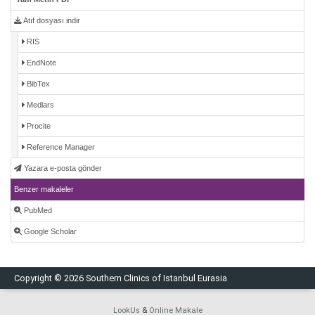
Atıf dosyası indir
RIS
EndNote
BibTex
Medlars
Procite
Reference Manager
Yazara e-posta gönder
Benzer makaleler
PubMed
Google Scholar
Copyright © 2026 Southern Clinics of Istanbul Eurasia
LookUs
&
Online Makale