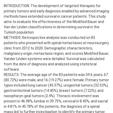
INTRODUCTION: The development of targeted therapies for
primary tumors and early diagnosis enabled by advanced imaging
methods have extended survival in cancer patients. This study
aims to evaluate the effectiveness of the Modified Bauer and
Van der Linden classifications in determining survival in the
Turkish population.
METHODS: Retrospective analysis was conducted on 83
patients who presented with spinal metastases at neurosurgery
clinic from 2012 to 2020. Demographic characteristics,
malignancy origin, metastasis region, and scores Modified Bauer,
Vander Linden systems were detailed. Survival was calculated
from the date of diagnosis and analyzed using statistical
software.
RESULTS: The average age of the 83 patients was 59.6 years; 67
(80.72%) were male, and 16 (19.27%) were female. Primary tumor
types included lung cancer (43.37%), urogenital tumors (32.53%),
gastrointestinal tumors (14.45%), breast tumors (7.22%), and
nasopharyn-geal tumors (2.4%). Thoracic involvement was
present in 46.98%, lumbar in 39.75%, cervical in 8.43%, and sacral
in 4.81%. In 45.78% of the patients, the diagnosis of a spinal
mass led to further investigation to identify the primary tumor.