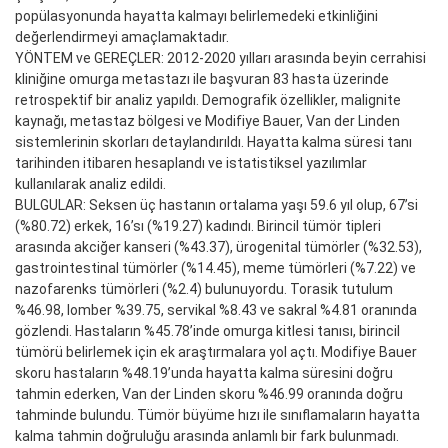
popülasyonunda hayatta kalmayı belirlemedeki etkinliğini
değerlendirmeyi amaçlamaktadır.
YÖNTEM ve GEREÇLER: 2012-2020 yılları arasında beyin cerrahisi
kliniğine omurga metastazı ile başvuran 83 hasta üzerinde
retrospektif bir analiz yapıldı. Demografik özellikler, malignite
kaynağı, metastaz bölgesi ve Modifiye Bauer, Van der Linden
sistemlerinin skorları detaylandırıldı. Hayatta kalma süresi tanı
tarihinden itibaren hesaplandı ve istatistiksel yazılımlar
kullanılarak analiz edildi.
BULGULAR: Seksen üç hastanın ortalama yaşı 59.6 yıl olup, 67’si
(%80.72) erkek, 16’sı (%19.27) kadındı. Birincil tümör tipleri
arasında akciğer kanseri (%43.37), ürogenital tümörler (%32.53),
gastrointestinal tümörler (%14.45), meme tümörleri (%7.22) ve
nazofarenks tümörleri (%2.4) bulunuyordu. Torasik tutulum
%46.98, lomber %39.75, servikal %8.43 ve sakral %4.81 oranında
gözlendi. Hastaların %45.78’inde omurga kitlesi tanısı, birincil
tümörü belirlemek için ek araştırmalara yol açtı. Modifiye Bauer
skoru hastaların %48.19’unda hayatta kalma süresini doğru
tahmin ederken, Van der Linden skoru %46.99 oranında doğru
tahminde bulundu. Tümör büyüme hızı ile sınıflamaların hayatta
kalma tahmin doğruluğu arasında anlamlı bir fark bulunmadı.