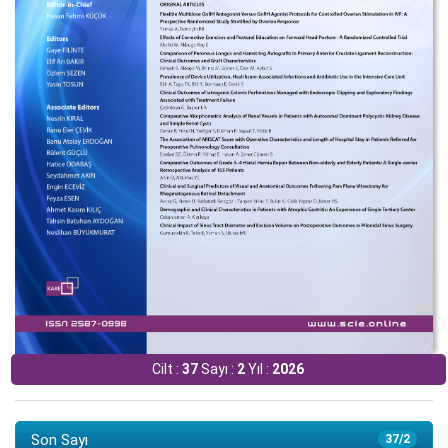
Cilt :
37
Sayı :
2
Yıl :
2026
Son Sayı
37/2