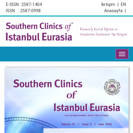
E-ISSN : 2587-1404
İletişim
|
EN
ISSN : 2587-0998
Anasayfa
|
Toggl