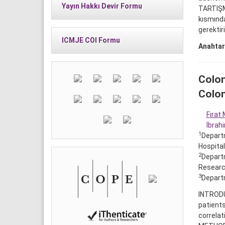
Yayın Hakkı Devir Formu
TARTIŞMA
kısmınd
gerektiri
ICMJE COI Formu
Anahtar
Colon
Colon
Fırat
İbrah
1
Departm
Hospital
2
Departm
Research
3
Departm
INTRODUC
patients
correla