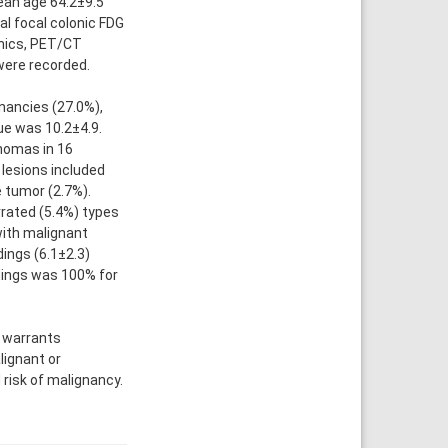
ean age 64.2±9.5
l focal colonic FDG
hics, PET/CT
were recorded.
ancies (27.0%),
ue was 10.2±4.9.
enomas in 16
 lesions included
 tumor (2.7%).
rrated (5.4%) types
with malignant
ings (6.1±2.3)
dings was 100% for
 warrants
lignant or
risk of malignancy.