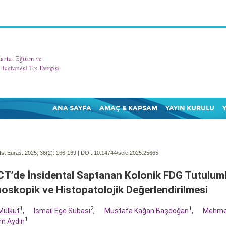
ANA SAYFA
AMAÇ & KAPSAM
YAYIN KURULU
Ist Euras. 2025; 36(2):
166-169 | DOI:
10.14744/scie.2025.25665
T’de İnsidental Saptanan Kolonik FDG Tutuluml
oskopik ve Histopatolojik Değerlendirilmesi
1
2
1
 Mülküt
,
Ismail Ege Subasi
,
Mustafa Kağan Başdoğan
,
Mehme
1
im Aydın