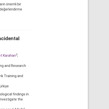
rın önemli bir
 değerlendirme
ncidental
3
t Karahan
,
ning and Research
nk Training and
ürkiye
ogical findings in
investigate the