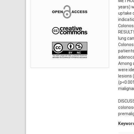
METHODS
years) w
uptake 
indicati
Colonosc
RESULTS
lung ca
Colonosc
patients
adenoca
Among ad
were ide
lesions 
(p<0.001
maligna
DISCUSS
colonosc
premalig
Keywor