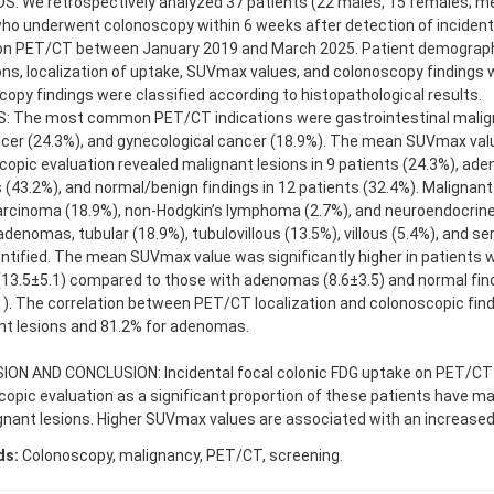
: We retrospectively analyzed 37 patients (22 males, 15 females; m
ho underwent colonoscopy within 6 weeks after detection of incidenta
on PET/CT between January 2019 and March 2025. Patient demograp
ons, localization of uptake, SUVmax values, and colonoscopy findings 
opy findings were classified according to histopathological results.
: The most common PET/CT indications were gastrointestinal malign
ncer (24.3%), and gynecological cancer (18.9%). The mean SUVmax val
opic evaluation revealed malignant lesions in 9 patients (24.3%), ad
 (43.2%), and normal/benign findings in 12 patients (32.4%). Malignant
rcinoma (18.9%), non-Hodgkin’s lymphoma (2.7%), and neuroendocrine
enomas, tubular (18.9%), tubulovillous (13.5%), villous (5.4%), and se
ntified. The mean SUVmax value was significantly higher in patients 
(13.5±5.1) compared to those with adenomas (8.6±3.5) and normal find
). The correlation between PET/CT localization and colonoscopic fin
nt lesions and 81.2% for adenomas.
ION AND CONCLUSION: Incidental focal colonic FDG uptake on PET/CT
opic evaluation as a significant proportion of these patients have ma
nant lesions. Higher SUVmax values are associated with an increased 
ds:
Colonoscopy, malignancy, PET/CT, screening.