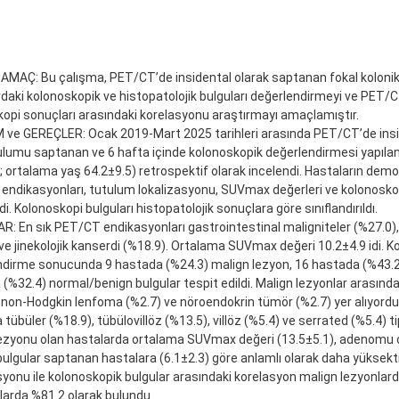
 AMAÇ: Bu çalışma, PET/CT’de insidental olarak saptanan fokal koloni
daki kolonoskopik ve histopatolojik bulguları değerlendirmeyi ve PET/CT
opi sonuçları arasındaki korelasyonu araştırmayı amaçlamıştır.
ve GEREÇLER: Ocak 2019-Mart 2025 tarihleri arasında PET/CT’de insid
lumu saptanan ve 6 hafta içinde kolonoskopik değerlendirmesi yapılan
; ortalama yaş 64.2±9.5) retrospektif olarak incelendi. Hastaların demogr
ndikasyonları, tutulum lokalizasyonu, SUVmax değerleri ve kolonoskop
di. Kolonoskopi bulguları histopatolojik sonuçlara göre sınıflandırıldı.
: En sık PET/CT endikasyonları gastrointestinal maligniteler (%27.0),
ve jinekolojik kanserdi (%18.9). Ortalama SUVmax değeri 10.2±4.9 idi. K
ndirme sonucunda 9 hastada (%24.3) malign lezyon, 16 hastada (%43.
(%32.4) normal/benign bulgular tespit edildi. Malign lezyonlar arasın
 non-Hodgkin lenfoma (%2.7) ve nöroendokrin tümör (%2.7) yer alıyord
tübüler (%18.9), tübülovillöz (%13.5), villöz (%5.4) ve serrated (%5.4) tip
ezyonu olan hastalarda ortalama SUVmax değeri (13.5±5.1), adenomu o
ulgular saptanan hastalara (6.1±2.3) göre anlamlı olarak daha yüksekt
syonu ile kolonoskopik bulgular arasındaki korelasyon malign lezyonlar
arda %81.2 olarak bulundu.