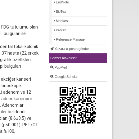
EndNote
BibTex
Medlars
k FDG tutulumu olan
Procite
 bulguları ile
Reference Manager
ental fokal kolonik
Yazara e-posta gönder
 37 hasta (22 erkek,
Benzer makaleler
afik özellikleri,
i bulguları
PubMed
Google Scholar
 akciğer kanseri
olonoskopik
2) adenom ve 12
da adenokarsinom
u. Adenomlar
ler belirlendi.
lan (8.6±3.5) ve
i (p<0.001). PET/CT
da %100,