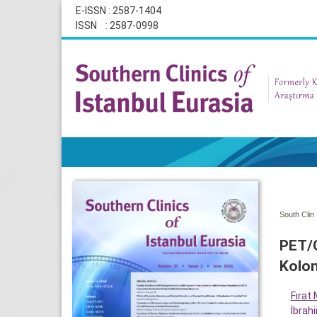
E-ISSN : 2587-1404
ISSN : 2587-0998
South Clin 
PET/C
Kolon
Fırat
İbrah