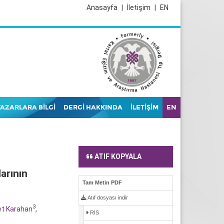
Anasayfa
|
İletişim
|
EN
YAZARLARA BİLGİ
DERGİ HAKKINDA
İLETİŞİM
EN
ATIF KOPYALA
arının
Tam Metin PDF
Atıf dosyası indir
3
t Karahan
,
RIS