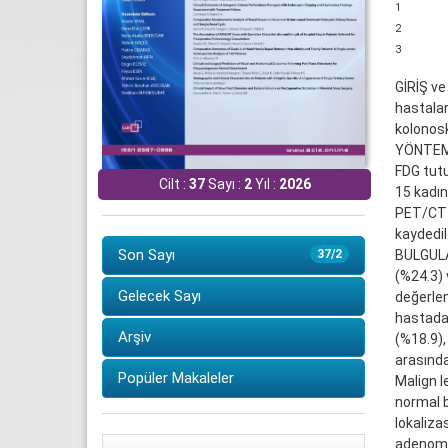
1
2
3
GİRİŞ ve
hastalar
kolonosk
YÖNTEM 
FDG tutu
Cilt :
37
Sayı :
2
Yıl :
2026
15 kadın
PET/CT e
kaydedil
Son Sayı
BULGULAR
37/2
(%24.3) 
Gelecek Sayı
değerle
hastada 
Arşiv
(%18.9),
arasında 
Popüler Makaleler
Malign l
normal b
lokaliza
adenoml