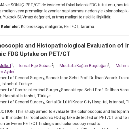
 ve SONUÇ: PET/CT’de insidental fokal kolonik FDG tutulumu, hastala
a malign veya premalign lezyonlar saptanması nedeniyle kolonoskopik
r. Yüksek SUVmax değerleri, artmış malignite riski ile ilişkilidir.
 Kelimeler:
Kolonoskopi, malignite, PET/CT, tarama.
oscopic and Histopathological Evaluation of I
ic FDG Uptake on PET/CT
1
2
1
 Mülküt
,
Ismail Ege Subasi
,
Mustafa Kağan Başdoğan
,
Mehme
1
im Aydın
ent of General Surgery, Sancaktepe Sehit Prof. Dr. İlhan Varank Trai
, Istanbul, Türkiye
ent of Gastrointestinal Surgery,Sancaktepe Sehit Prof. Dr. İlhan Vara
 Hospital, Istanbul, Türkiye
ent of General Surgery, Kartal Dr. Lütfi Kırdar City Hospital, Istanbul, T
TION: This study aimed to evaluate the colonoscopic and histopathol
 with incidental focal colonic FDG uptake detected on PET/CT and to 
tion between PET/CT findings and colonoscopy results.